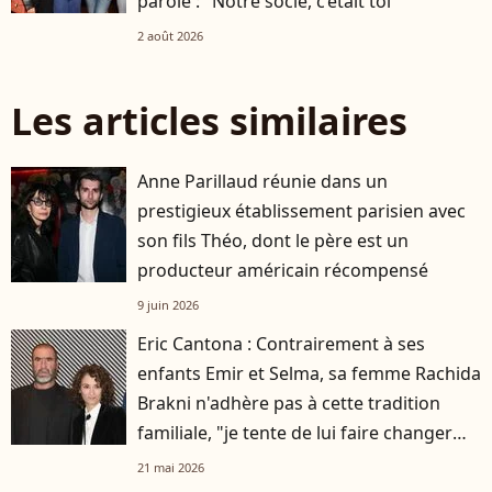
parole : "Notre socle, c’était toi"
2 août 2026
Les articles similaires
Anne Parillaud réunie dans un
prestigieux établissement parisien avec
son fils Théo, dont le père est un
producteur américain récompensé
9 juin 2026
Eric Cantona : Contrairement à ses
enfants Emir et Selma, sa femme Rachida
Brakni n'adhère pas à cette tradition
familiale, "je tente de lui faire changer
d'avis"
21 mai 2026