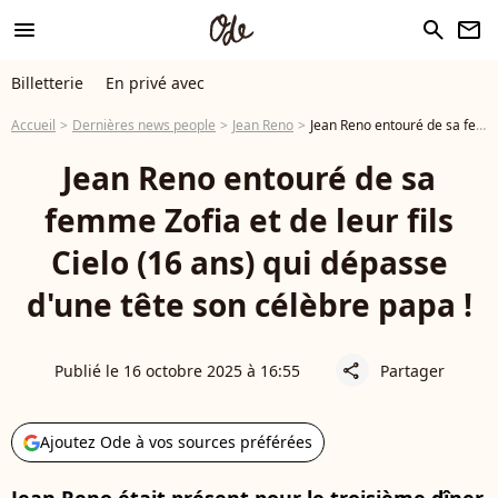
menu
search
newsletter
Billetterie
En privé avec
Accueil
Dernières news people
Jean Reno
Jean Reno entouré de sa femme Zofia et de leur fils Cielo (16 ans) qui dépasse d'une tête son célèbre papa !
Jean Reno entouré de sa
femme Zofia et de leur fils
Cielo (16 ans) qui dépasse
d'une tête son célèbre papa !
Publié le 16 octobre 2025 à 16:55
Partager
share
Ajoutez Ode à vos sources préférées