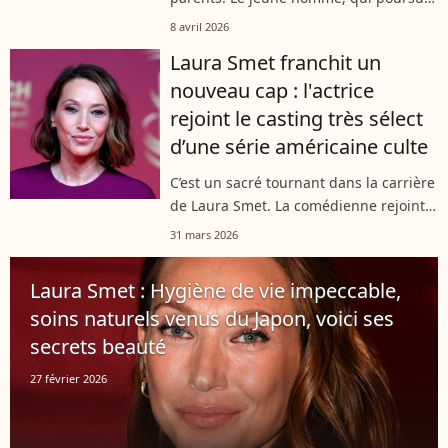
ses études supérieures dans une école
8 avril 2026
de commerce, s’est lancé dans le
Laura Smet franchit un
mannequinat récemment. Une
nouveau cap : l'actrice
carrière...
rejoint le casting très sélect
d’une série américaine culte
C’est un sacré tournant dans la carrière
de Laura Smet. La comédienne rejoint
la série phénomène The White Lotus
31 mars 2026
dont la saison 4 sera tournée en
France, entre Saint-Tropez et Paris....
Laura Smet : Hygiène de vie impeccable,
soins naturels venus du Japon, voici ses
secrets beauté
27 février 2026