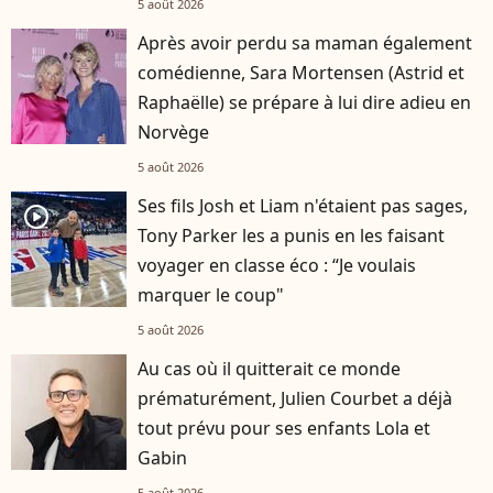
5 août 2026
Après avoir perdu sa maman également
comédienne, Sara Mortensen (Astrid et
Raphaëlle) se prépare à lui dire adieu en
Norvège
5 août 2026
Ses fils Josh et Liam n'étaient pas sages,
player2
Tony Parker les a punis en les faisant
voyager en classe éco : “Je voulais
marquer le coup"
5 août 2026
Au cas où il quitterait ce monde
prématurément, Julien Courbet a déjà
tout prévu pour ses enfants Lola et
Gabin
5 août 2026