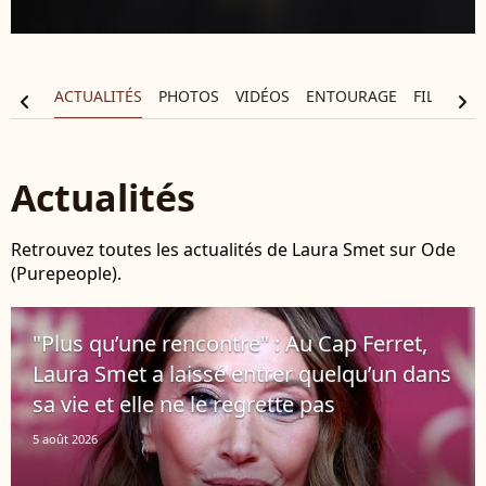
APHIE
ACTUALITÉS
PHOTOS
VIDÉOS
ENTOURAGE
FILMOGR
chevron_left
chevron_right
Actualités
Retrouvez toutes les actualités de Laura Smet sur Ode
(Purepeople).
"Plus qu’une rencontre" : Au Cap Ferret,
Laura Smet a laissé entrer quelqu’un dans
sa vie et elle ne le regrette pas
5 août 2026