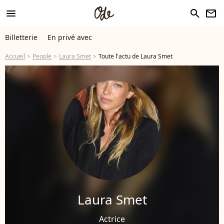
menu
search
newsletter
Billetterie
En privé avec
Accueil
People
Laura Smet
Toute l'actu de Laura Smet
Laura Smet
Actrice