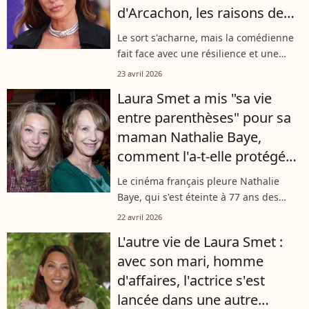
d'Arcachon, les raisons de
son départ de Paris avec son
Le sort s'acharne, mais la comédienne
fils et son mari
fait face avec une résilience et une
dignité qui forcent le respect. Alors
23 avril 2026
qu'elle traverse une nouvelle épreuve
Laura Smet a mis "sa vie
déchirante, la disparition de...
entre parenthèses" pour sa
maman Nathalie Baye,
comment l'a-t-elle protégée
jusqu'à la fin ?
Le cinéma français pleure Nathalie
Baye, qui s'est éteinte à 77 ans des
suites de la maladie à corps de Lewy.
22 avril 2026
De nouveaux témoignages rapportent
L'autre vie de Laura Smet :
que sa fille Laura Smet a fait le choix...
avec son mari, homme
d'affaires, l'actrice s'est
lancée dans une autre