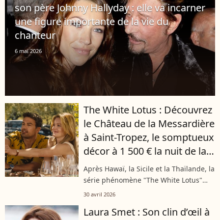
son père Johnny Hallyday : elle va incarner
une figure importante de la vie du
chanteur
6 mai 2026
The White Lotus : Découvrez
le Château de la Messardière
à Saint-Tropez, le somptueux
décor à 1 500 € la nuit de la
saison 4
Après Hawaï, la Sicile et la Thaïlande, la
série phénomène "The White Lotus"
débarque enfin en France ! On vous dit
30 avril 2026
tout sur le casting cinq étoiles mais
Laura Smet : Son clin d’œil à
surtout sur le palace tropézien...