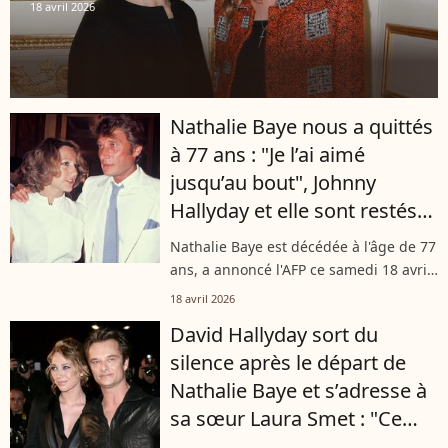
18 avril 2026
Nathalie Baye nous a quittés
à 77 ans : "Je l’ai aimé
jusqu’au bout", Johnny
Hallyday et elle sont restés
liés jusqu’à la fin
Nathalie Baye est décédée à l'âge de 77
ans, a annoncé l'AFP ce samedi 18 avril
2026. Au cours de sa longue carrière,
18 avril 2026
l'actrice a connu plusieurs hommes,
David Hallyday sort du
parmi lesquels le père de...
silence après le départ de
Nathalie Baye et s’adresse à
sa sœur Laura Smet : "Ce
n'est pas possible"