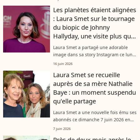
abonnés. Fin août, un nouvel hommage
Les planètes étaient alignées
sera rendu à sa mère Nathalie Baye
: Laura Smet sur le tournage
décédée...
du biopic de Johnny
Hallyday, une visite plus que
symbolique
Laura Smet a partagé une adorable
image dans sa story Instagram ce lundi
15 juin. À l'occasion d’une date très
16 juin 2026
spéciale, cette dernière s’est rendue
Laura Smet se recueille
sur un lieu symbolique et a souhaité...
auprès de sa mère Nathalie
Baye : un moment suspendu
qu'elle partage
Laura Smet a une nouvelle fois ému ses
abonnés ce dimanche 7 juin 2026 en
partageant une image prise dans un
7 juin 2026
lieu hautement symbolique à Paris. Sur
Près de deux mois après le