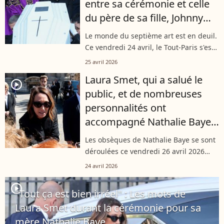
entre sa cérémonie et celle
du père de sa fille, Johnny
Hallyday
Le monde du septième art est en deuil.
Ce vendredi 24 avril, le Tout-Paris s'est
réuni à l'église Saint-Sulpice pour un
25 avril 2026
dernier hommage à l'immense Nathalie
Laura Smet, qui a salué le
Baye, décédée de la maladie...
player2
public, et de nombreuses
personnalités ont
accompagné Nathalie Baye
pour son repos éternel
Les obsèques de Nathalie Baye se sont
déroulées ce vendredi 26 avril 2026
dans la matinée. Le rendez-vous était
24 avril 2026
donné à l'église Saint-Sulpice, dans le
8e arrondissement de Paris....
player2
"Tout ça est bien irréel" : Les mots de
Laura Smet durant la cérémonie pour sa
mère Nathalie Baye