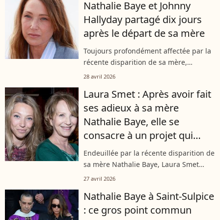
Nathalie Baye et Johnny
Hallyday partagé dix jours
après le départ de sa mère
Toujours profondément affectée par la
récente disparition de sa mère,
Nathalie Baye, Laura Smet a de
28 avril 2026
nouveau bouleversé sa communauté ce
Laura Smet : Après avoir fait
mardi 28 avril sur les réseaux sociaux.
ses adieux à sa mère
La...
Nathalie Baye, elle se
consacre à un projet qui
promet de faire du bruit
Endeuillée par la récente disparition de
sa mère Nathalie Baye, Laura Smet
s'apprête à faire son grand retour sur
27 avril 2026
le devant de la scène. La comédienne a
Nathalie Baye à Saint-Sulpice
en effet choisi de se plonger...
: ce gros point commun