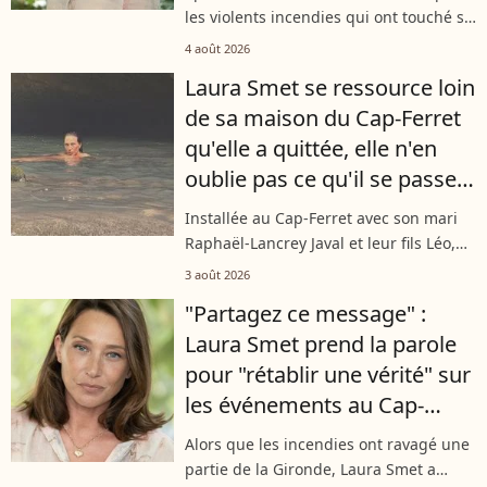
les violents incendies qui ont touché sa
région de cœur, Laura Smet continue
4 août 2026
de traverser une période difficile. Ce
Laura Smet se ressource loin
mardi 4 août 2026, plus de trois...
de sa maison du Cap-Ferret
qu'elle a quittée, elle n'en
oublie pas ce qu'il se passe
en Gironde
Installée au Cap-Ferret avec son mari
Raphaël-Lancrey Javal et leur fils Léo,
Laura Smet a suivi de très près ce qu'il
3 août 2026
s'est passé en Gironde, se mobilisant
"Partagez ce message" :
activement sur les réseaux...
Laura Smet prend la parole
pour "rétablir une vérité" sur
les événements au Cap-
Ferret
Alors que les incendies ont ravagé une
partie de la Gironde, Laura Smet a