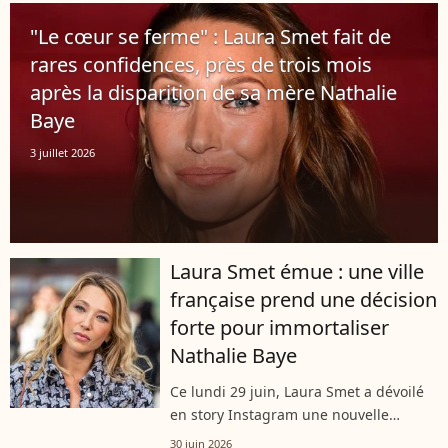
Hallyday. Comment l'actrice trouve-t-
"Le cœur se ferme" : Laura Smet fait de
elle...
rares confidences, près de trois mois
après la disparition de sa mère Nathalie
Baye
3 juillet 2026
Laura Smet émue : une ville
française prend une décision
forte pour immortaliser
Nathalie Baye
Ce lundi 29 juin, Laura Smet a dévoilé
en story Instagram une nouvelle
touchante à ses plus de 322 000
30 juin 2026