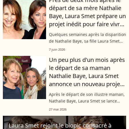
Instagram, la comédienne a publié...
départ de sa mère Nathalie
Baye, Laura Smet prépare un
projet inédit pour faire vivre
son souvenir
Quelques semaines après la disparition
de Nathalie Baye, sa fille Laura Smet
puise dans la création artistique pour
7 juin 2026
honorer sa mémoire. La fille de Johnny
Un peu plus d'un mois après
Hallyday a déjà officialisé...
le départ de sa maman
Nathalie Baye, Laura Smet
annonce un nouveau projet
en lien avec elle
Après le départ de son illustre maman,
Nathalie Baye, Laura Smet se lance
dans un défi artistique des plus
27 mai 2026
touchants. En s'associant au groupe
The Penelopes pour un morceau
Laura Smet rejoint le biopic consacré à
poignant,...