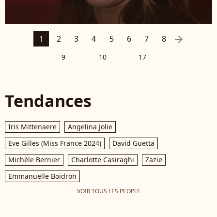
arrow_right
1
2
3
4
5
6
7
8
9
10
17
Tendances
Iris Mittenaere
Angelina Jolie
Eve Gilles (Miss France 2024)
David Guetta
Michèle Bernier
Charlotte Casiraghi
Zazie
Emmanuelle Boidron
VOIR TOUS LES PEOPLE