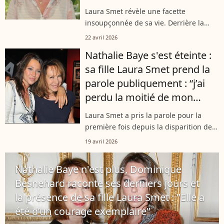
carrière à succès
Laura Smet révèle une facette
insoupçonnée de sa vie. Derrière la
scène, elle a emprunté un nouveau
22 avril 2026
chemin, entrepreneurial et créatif, aux
Nathalie Baye s'est éteinte :
côtés de son époux.
sa fille Laura Smet prend la
parole publiquement : “j’ai
perdu la moitié de mon
cœur"
Laura Smet a pris la parole pour la
première fois depuis la disparition de
sa mère, Nathalie Baye, décédée à 77
19 avril 2026
ans des suites de la maladie à corps de
Lewy. Dans un message bouleversant...
Nathalie Baye n'est plus, Dominique
Besnehard raconte ses derniers jours et
la présence de sa fille Laura Smet : "Elle a
été d’un courage exemplaire"