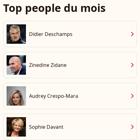
Top people du mois
chevron_right
Didier Deschamps
chevron_right
Zinedine Zidane
chevron_right
Audrey Crespo-Mara
chevron_right
Sophie Davant