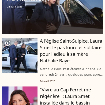
24 avril 2026
A l'église Saint-Sulpice, Laura
player2
Smet le pas lourd et solitaire
pour l'adieu à sa mère
Nathalie Baye
Nathalie Baye s'est éteinte à 77 ans. Ce
vendredi 24 avril, quelques jours après
son départ, sa famille mais aussi bon
24 avril 2026
nombre de personnalités se réunissent
"Vivre au Cap Ferret me
pour l'accompagner vers...
régénère" : Laura Smet
installée dans le bassin