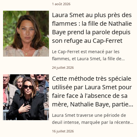
décidé de prendre la parole. Évacuée
1 août 2026
du Cap-Ferret avec son mari Raphaël
Laura Smet au plus près des
Lancrey-Javal et leur fils, l’actrice...
flammes : la fille de Nathalie
Baye prend la parole depuis
son refuge au Cap-Ferret
Le Cap-Ferret est menacé par les
flammes, et Laura Smet, la fille de
Johnny Hallyday et Nathalie Baye, est
24 juillet 2026
aux premières loges pour assister à ce
Cette méthode très spéciale
drame. Sur Instagram, elle a partagé...
utilisée par Laura Smet pour
faire face à l'absence de sa
mère, Nathalie Baye, partie il
y a trois mois
Laura Smet traverse une période de
deuil intense, marquée par la récente
disparition de sa mère, Nathalie Baye,
16 juillet 2026
après la perte de son père, Johnny