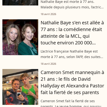
Nathalie Baye est morte à 77 ans.
Malade depuis plusieurs mois, l’actrice
s’est éteinte vendredi 17 avril à son
18 avril 2026
domicile parisien. Une disparition qui a
Nathalie Baye s’en est allée à
bouleversé ses proches, dont...
77 ans : la comédienne était
atteinte de la MCL, qui
touche environ 200 000
personnes en France
L’actrice française Nathalie Baye est
morte à 77 ans, selon l’AFP, des suites
d’une maladie à corps de Lewy (MCL),
18 avril 2026
une affection neurodégénérative qui
Cameron Smet mannequin à
touche plus de 200 000 personnes...
21 ans : le fils de David
Hallyday et Alexandra Pastor
fait la fierté de ses parents
Cameron Smet fait la fierté de ses
parents. Le jeune homme, qui poursuit