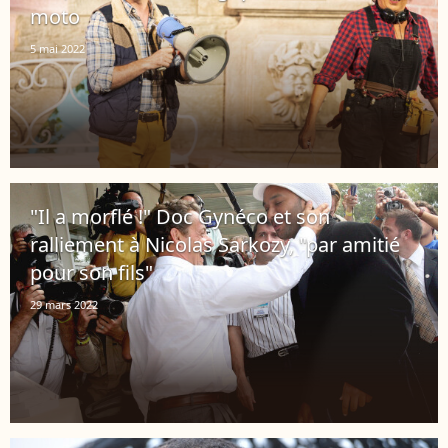
moto
5 mai 2022
"Il a morflé !" Doc Gynéco et son
ralliement à Nicolas Sarkozy, "par amitié
pour son fils"
29 mars 2022