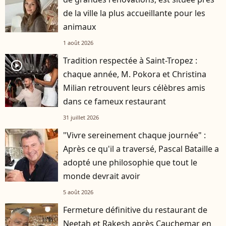
de la ville la plus accueillante pour les
animaux
1 août 2026
Tradition respectée à Saint-Tropez :
player2
chaque année, M. Pokora et Christina
Milian retrouvent leurs célèbres amis
dans ce fameux restaurant
31 juillet 2026
"Vivre sereinement chaque journée" :
Après ce qu'il a traversé, Pascal Bataille a
adopté une philosophie que tout le
monde devrait avoir
5 août 2026
Fermeture définitive du restaurant de
Neetah et Rakesh après Cauchemar en