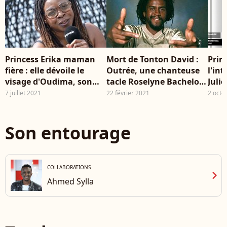
prime time le
Xav
mercredi 7 novembre
Aga
2018. ©
de 
CVS/Bestimage (No
de 
Web - No Blog pour
Jon
suisse et Belgique)
à P
Princess Erika maman
Mort de Tonton David :
Prin
Be
fière : elle dévoile le
Outrée, une chanteuse
l'in
visage d'Oudima, son
tacle Roselyne Bachelot
Juli
jeune fils bachelier !
par erreur...
dans
7 juillet 2021
22 février 2021
2 octo
"Mor
diff
octo
Son entourage
COLLABORATIONS
chevron_right
Ahmed Sylla