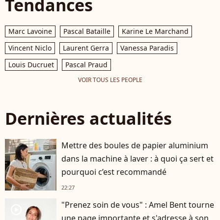
Tendances
Marc Lavoine
Pascal Bataille
Karine Le Marchand
Vincent Niclo
Laurent Gerra
Vanessa Paradis
Louis Ducruet
Pascal Praud
VOIR TOUS LES PEOPLE
Dernières actualités
Mettre des boules de papier aluminium
dans la machine à laver : à quoi ça sert et
pourquoi c’est recommandé
22:27
"Prenez soin de vous" : Amel Bent tourne
player2
une page importante et s'adresse à son