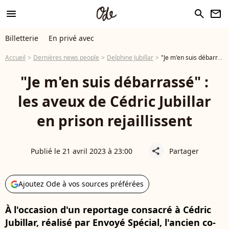
menu
search
newsletter
Billetterie
En privé avec
Accueil
Dernières news people
Delphine Jubillar
"Je m'en suis débarrassé" : les aveux de Cédric Jubillar en prison rejaillissent
"Je m'en suis débarrassé" :
les aveux de Cédric Jubillar
en prison rejaillissent
Publié le 21 avril 2023 à 23:00
Partager
share
Ajoutez Ode à vos sources préférées
À l'occasion d'un reportage consacré à Cédric
Jubillar, réalisé par Envoyé Spécial, l'ancien co-