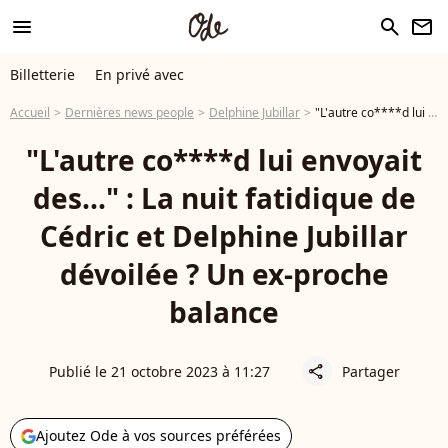
menu
search
newsletter
Billetterie
En privé avec
Accueil
Dernières news people
Delphine Jubillar
"L'autre co****d lui envoyait des..." : La nuit fatidique de Cédric et Delphine Jubillar dévoilée ? Un ex-proche balance
"L'autre co****d lui envoyait
des..." : La nuit fatidique de
Cédric et Delphine Jubillar
dévoilée ? Un ex-proche
balance
Publié le 21 octobre 2023 à 11:27
Partager
share
Ajoutez Ode à vos sources préférées