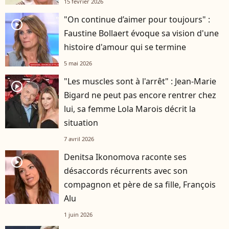
15 février 2026
"On continue d’aimer pour toujours" :
player2
Faustine Bollaert évoque sa vision d'une
histoire d'amour qui se termine
5 mai 2026
"Les muscles sont à l'arrêt" : Jean-Marie
player2
Bigard ne peut pas encore rentrer chez
lui, sa femme Lola Marois décrit la
situation
7 avril 2026
Denitsa Ikonomova raconte ses
player2
désaccords récurrents avec son
compagnon et père de sa fille, François
Alu
1 juin 2026