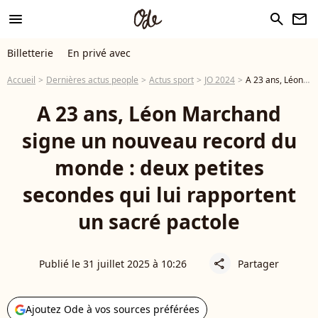
menu
search
newsletter
Billetterie
En privé avec
Accueil
Dernières actus people
Actus sport
JO 2024
A 23 ans, Léon Marchand signe un nouveau record du monde : deux petites secondes qui lui rapportent un sacré pactole
A 23 ans, Léon Marchand
signe un nouveau record du
monde : deux petites
secondes qui lui rapportent
un sacré pactole
Publié le 31 juillet 2025 à 10:26
Partager
share
Ajoutez Ode à vos sources préférées