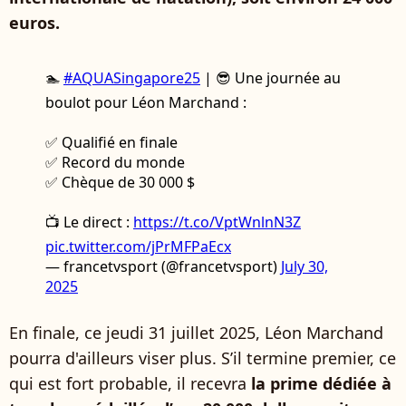
euros.
🏊
#AQUASingapore25
| 😎 Une journée au
boulot pour Léon Marchand :
✅ Qualifié en finale
✅ Record du monde
✅ Chèque de 30 000 $
📺 Le direct :
https://t.co/VptWnlnN3Z
pic.twitter.com/jPrMFPaEcx
— francetvsport (@francetvsport)
July 30,
2025
En finale, ce jeudi 31 juillet 2025, Léon Marchand
pourra d'ailleurs viser plus. S’il termine premier, ce
qui est fort probable, il recevra
la prime dédiée à