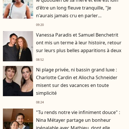
le quotidien de sa mère et elle est loin
d'être un long fleuve tranquille, "Je
n'aurais jamais cru en parler
publiquement"
09:20
Vanessa Paradis et Samuel Benchetrit
ont mis un terme à leur histoire, retour
sur leurs plus belles apparitions à deux
08:52
Ni plage privée, ni bassin grand luxe :
Charlotte Cardin et Aliocha Schneider
misent sur des vacances en toute
simplicité
08:24
"Tu rends notre vie infiniment douce" :
Nina Métayer partage un bonheur
inégalable avec Mathieu, dont elle