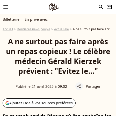
menu
search
newsletter
Billetterie
En privé avec
Accueil
Dernières news people
Actus Télé
A ne surtout pas faire après un repas copieux ! Le célèbre médecin Gérald Kierzek prévient : "Evitez le..."
A ne surtout pas faire après
un repas copieux ! Le célèbre
médecin Gérald Kierzek
prévient : "Evitez le..."
Publié le 21 avril 2025 à 09:02
Partager
share
Ajoutez Ode à vos sources préférées