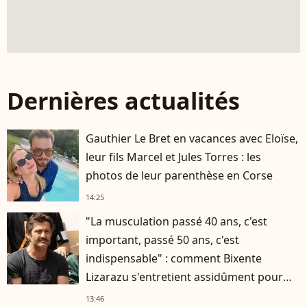
Dernières actualités
Gauthier Le Bret en vacances avec Eloïse,
leur fils Marcel et Jules Torres : les
photos de leur parenthèse en Corse
14:25
"La musculation passé 40 ans, c'est
important, passé 50 ans, c'est
indispensable" : comment Bixente
Lizarazu s'entretient assidûment pour
rester musclé à 56 ans ?
13:46