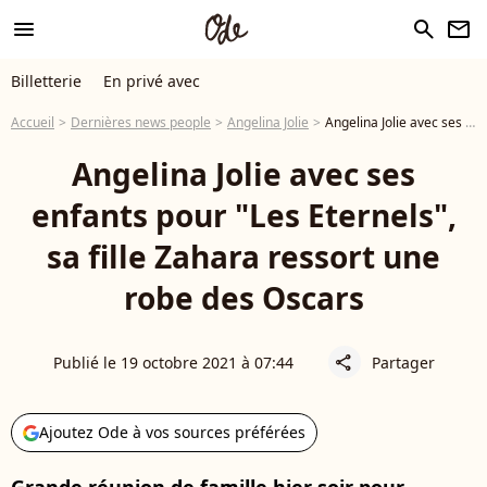
menu
search
newsletter
Billetterie
En privé avec
Accueil
Dernières news people
Angelina Jolie
Angelina Jolie avec ses enfants pour "Les Eternels", sa fille Zahara ressort une robe des Oscars
Angelina Jolie avec ses
enfants pour "Les Eternels",
sa fille Zahara ressort une
robe des Oscars
Publié le 19 octobre 2021 à 07:44
Partager
share
Ajoutez Ode à vos sources préférées