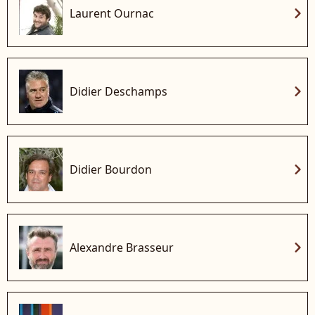
chevron_right
Laurent Ournac
chevron_right
Didier Deschamps
chevron_right
Didier Bourdon
chevron_right
Alexandre Brasseur