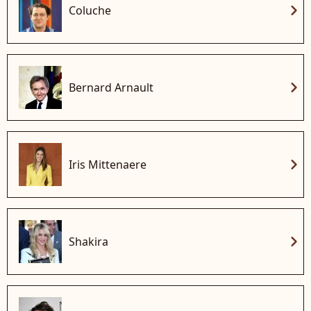
chevron_right
Coluche
chevron_right
Bernard Arnault
chevron_right
Iris Mittenaere
chevron_right
Shakira