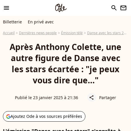
menu
search
newsletter
Billetterie
En privé avec
Accueil
Dernières news people
Émission télé
Danse avec les stars 2026
Après Anthony Colette, une
autre figure de Danse avec
les stars écartée : "je peux
vous dire que..."
Publié le 23 janvier 2025 à 21:36
Partager
share
Ajoutez Ode à vos sources préférées