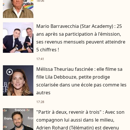
18:06
Mario Barravecchia (Star Academy) : 25
ans après sa participation à l'émission,
ses revenus mensuels peuvent atteindre
5 chiffres !
17:41
Mélissa Theuriau fascinée : elle filme sa
player2
fille Lila Debbouze, petite prodige
scolarisée dans une école pas comme les
autres
17:28
"Partir à deux, revenir à trois" : Avec son
compagnon lui aussi dans le milieu,
Adrien Rohard (Télématin) est devenu