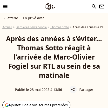
menu
search
newsletter
Billetterie
En privé avec
Accueil
Dernières news people
Thomas Sotto
Après des années à s'éviter... Thomas Sotto réagit à l'arrivée de Marc-Olivier Fogiel sur RTL au sein de sa matinale
Après des années à s'éviter...
Thomas Sotto réagit à
l'arrivée de Marc-Olivier
Fogiel sur RTL au sein de sa
matinale
Publié le 23 mai 2025 à 13:56
Partager
share
Ajoutez Ode à vos sources préférées