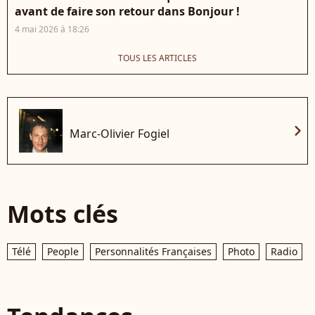
avant de faire son retour dans Bonjour !
4 mai 2026 à 18:26
TOUS LES ARTICLES
chevron_right
Marc-Olivier Fogiel
Mots clés
Télé
People
Personnalités Françaises
Photo
Radio