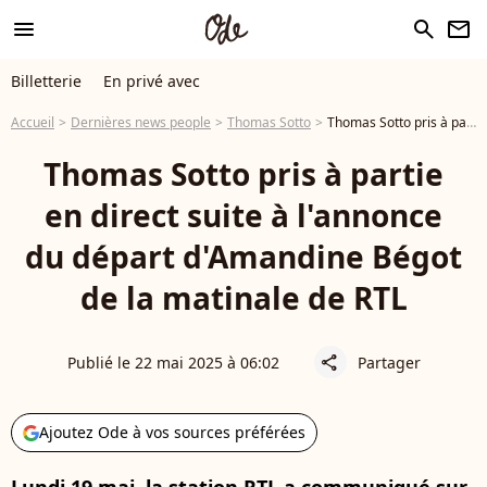
menu
search
newsletter
Billetterie
En privé avec
Accueil
Dernières news people
Thomas Sotto
Thomas Sotto pris à partie en direct suite à l'annonce du départ d'Amandine Bégot de la matinale de RTL
Thomas Sotto pris à partie
en direct suite à l'annonce
du départ d'Amandine Bégot
de la matinale de RTL
Publié le 22 mai 2025 à 06:02
Partager
share
Ajoutez Ode à vos sources préférées