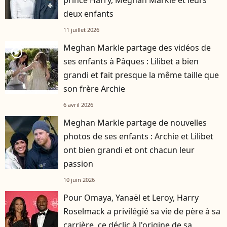
prince Harry, Meghan Markle et leurs
deux enfants
11 juillet 2026
Meghan Markle partage des vidéos de
player2
ses enfants à Pâques : Lilibet a bien
grandi et fait presque la même taille que
son frère Archie
6 avril 2026
Meghan Markle partage de nouvelles
photos de ses enfants : Archie et Lilibet
ont bien grandi et ont chacun leur
passion
10 juin 2026
Pour Omaya, Yanaël et Leroy, Harry
Roselmack a privilégié sa vie de père à sa
carrière, ce déclic à l'origine de sa