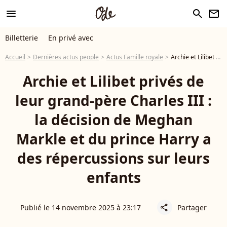
menu
search
newsletter
Billetterie
En privé avec
Accueil
Dernières actus people
Actus Famille royale
Archie et Lilibet privés de leur grand-père Charles III : la décision de Meghan Markle et du prince Harry a des répercussions sur leurs enfants
Archie et Lilibet privés de
leur grand-père Charles III :
la décision de Meghan
Markle et du prince Harry a
des répercussions sur leurs
enfants
Publié le 14 novembre 2025 à 23:17
Partager
share