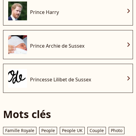
chevron_right
Prince Harry
chevron_right
Prince Archie de Sussex
chevron_right
Princesse Lilibet de Sussex
Mots clés
Famille Royale
People
People UK
Couple
Photo