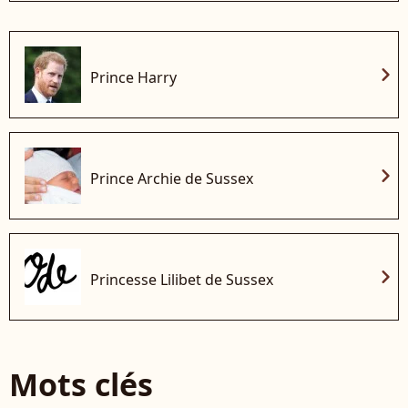
chevron_right
Prince Harry
chevron_right
Prince Archie de Sussex
chevron_right
Princesse Lilibet de Sussex
Mots clés