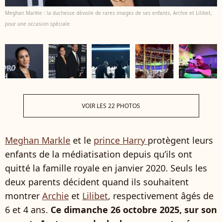
Meghan Markle : la duchesse dévoile de rares images de ses enfants, Archie et Lilibet,
pour une occasion spéciale
VOIR LES 22 PHOTOS
Meghan Markle
et le
prince Harry
protègent leurs
enfants de la médiatisation depuis qu’ils ont
quitté la famille royale en janvier 2020. Seuls les
deux parents décident quand ils souhaitent
montrer
Archie
et
Lilibet
, respectivement âgés de
6 et 4 ans.
Ce dimanche 26 octobre 2025, sur son