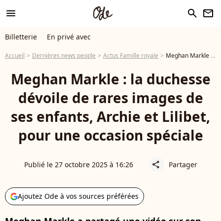
menu
search
newsletter
Billetterie
En privé avec
Accueil
Dernières news people
Actus Famille royale
Meghan Markle : la duchesse dévoile de rares images de ses enfants, Archie et Lilibet, pour une occasion spéciale
Meghan Markle : la duchesse
dévoile de rares images de
ses enfants, Archie et Lilibet,
pour une occasion spéciale
Publié le 27 octobre 2025 à 16:26
Partager
share
Ajoutez Ode à vos sources préférées