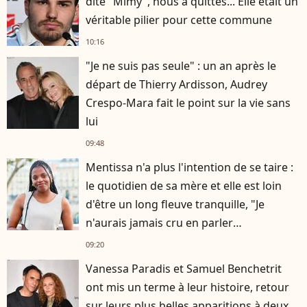
dite "Mimy", nous a quittés... Elle était un
véritable pilier pour cette commune
10:16
"Je ne suis pas seule" : un an après le
départ de Thierry Ardisson, Audrey
Crespo-Mara fait le point sur la vie sans
lui
09:48
Mentissa n'a plus l'intention de se taire :
le quotidien de sa mère et elle est loin
d'être un long fleuve tranquille, "Je
n'aurais jamais cru en parler
publiquement"
09:20
Vanessa Paradis et Samuel Benchetrit
ont mis un terme à leur histoire, retour
sur leurs plus belles apparitions à deux