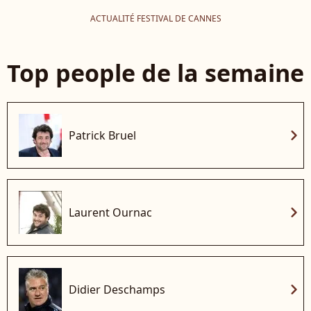
ACTUALITÉ FESTIVAL DE CANNES
Top people de la semaine
chevron_right
Patrick Bruel
chevron_right
Laurent Ournac
chevron_right
Didier Deschamps