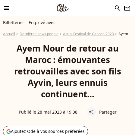
menu
search
newsletter
Billetterie
En privé avec
Accueil
Dernières news people
Actus Festival de Cannes 2023
Ayem Nour de retour au Maroc : émouvantes retrouvailles avec son fils Ayvin, leurs ennuis continuent...
Ayem Nour de retour au
Maroc : émouvantes
retrouvailles avec son fils
Ayvin, leurs ennuis
continuent...
Publié le 28 mai 2023 à 19:38
Partager
share
Ajoutez Ode à vos sources préférées