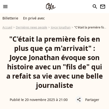
menu
search
newsletter
Billetterie
En privé avec
Accueil
Dernières news people
Joyce Jonathan
"C'était la première fois en plus que ça m'arrivait" : Joyce Jonathan évoque son histoire avec un "fils de" qui a refait sa vie avec une belle journaliste
"C'était la première fois en
plus que ça m'arrivait" :
Joyce Jonathan évoque son
histoire avec un "fils de" qui
a refait sa vie avec une belle
journaliste
Publié le 20 novembre 2025 à 21:00
Partager
share