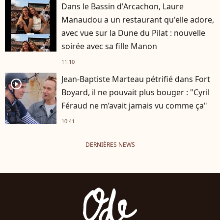
Dans le Bassin d'Arcachon, Laure
Manaudou a un restaurant qu'elle adore,
avec vue sur la Dune du Pilat : nouvelle
soirée avec sa fille Manon
11:10
Jean-Baptiste Marteau pétrifié dans Fort
player2
Boyard, il ne pouvait plus bouger : "Cyril
Féraud ne m’avait jamais vu comme ça"
10:41
DERNIÈRES NEWS