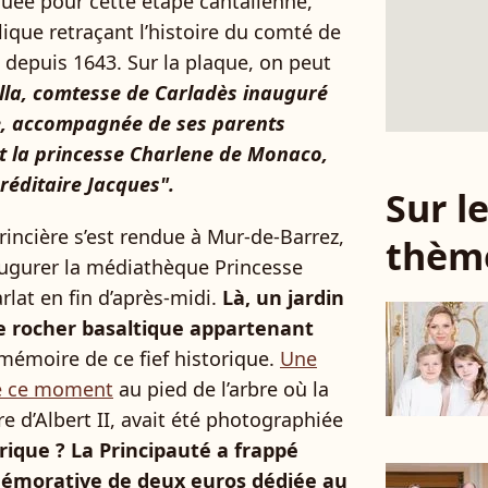
uée pour cette étape cantalienne,
que retraçant l’histoire du comté de
 depuis 1643. Sur la plaque, on peut
lla, comtesse de Carladès inauguré
nce, accompagnée de ses parents
I et la princesse Charlene de Monaco,
éréditaire Jacques".
Sur 
princière s’est rendue à Mur-de-Barrez,
thèm
augurer la médiathèque Princesse
arlat en fin d’après-midi.
Là, un jardin
le rocher basaltique appartenant
mémoire de ce fief historique.
Une
sé ce moment
au pied de l’arbre où la
e d’Albert II, avait été photographiée
orique ? La Principauté a frappé
émorative de deux euros dédiée au