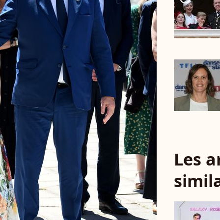
Les a
simil