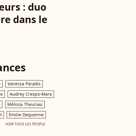
eurs : duo
ère dans le
ances
e
Vanessa Paradis
le
Audrey Crespo-Mara
o
Mélissa Theuriau
t
Emilie Dequenne
VOIR TOUS LES PEOPLE