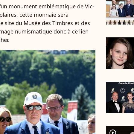
 d’un monument emblématique de Vic-
plaires, cette monnaie sera
r le site du Musée des Timbres et des
age numismatique donc à ce lien
her.
player2