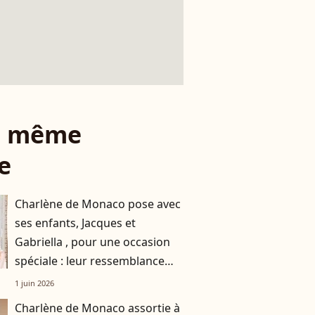
le même
e
Charlène de Monaco pose avec
ses enfants, Jacques et
Gabriella , pour une occasion
spéciale : leur ressemblance
avec leur mère est frappante
1 juin 2026
Charlène de Monaco assortie à