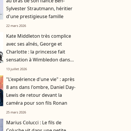
au bras de son fiancé Ben-
Sylvester Strautmann, héritier
d'une prestigieuse famille
22 mars 2026
Kate Middleton très complice
avec ses aînés, George et
Charlotte : la princesse fait
sensation à Wimbledon dans
une robe vert olive
13 juillet 2026
"L'expérience d'une vie" : après
8 ans dans l'ombre, Daniel Day-
Lewis de retour devant la
caméra pour son fils Ronan
25 mars 2026
Marius Colucci : Le fils de
Coluche vit dans une petite