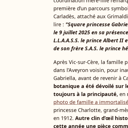
coordination mère-fille remarq
première d’un parcours symboli
Carladès, attaché aux Grimaldi
lire :
"Square princesse Gabrie
le 9 juillet 2025 en sa prése
L.L.A.A.S.S. le prince Albert I
de son frère S.A.S. le prince h
Après Vic-sur-Cère, la famille 
dans l’Aveyron voisin, pour in
Gabriella, avant de revenir à C
botanique a été dévoilé sur 
toujours à la principauté,
en 
photo de famille a immortali
princesse Charlotte, grand-mèr
en 1912.
Autre clin d’œil hist
cette année une pièce comm