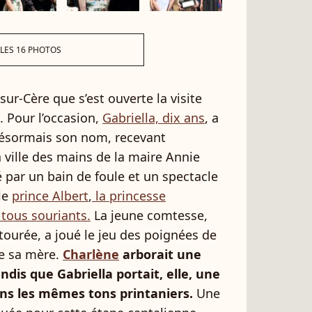
 LES 16 PHOTOS
-sur-Cère que s’est ouverte la visite
e. Pour l’occasion,
Gabriella, dix ans
, a
désormais son nom, recevant
 ville des mains de la maire Annie
 par un bain de foule et un spectacle
 le
prince Albert
,
la princesse
 tous souriants.
La jeune comtesse,
ourée, a joué le jeu des poignées de
de sa mère.
Charlène
arborait une
dis que Gabriella portait, elle, une
ns les mêmes tons printaniers.
Une