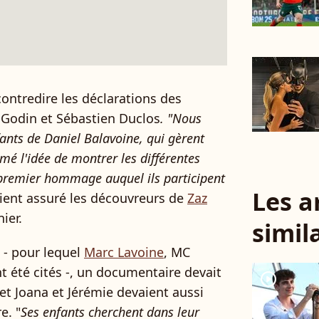
contredire les déclarations des
 Godin et Sébastien Duclos
. "Nous
fants de Daniel Balavoine, qui gèrent
imé l'idée de montrer les différentes
e premier hommage auquel ils participent
Les a
ient assuré les découvreurs de
Zaz
nier.
simil
 - pour lequel
Marc Lavoine
, MC
t été cités -, un documentaire devait
player2
et Joana et Jérémie devaient aussi
e. "
Ses enfants cherchent dans leur