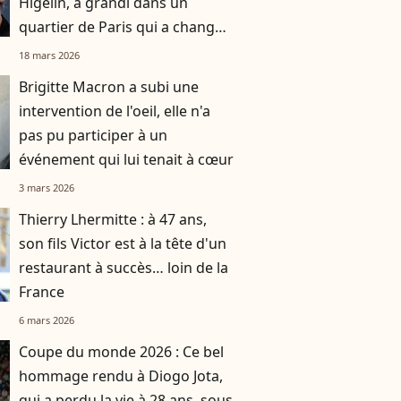
Higelin, a grandi dans un
quartier de Paris qui a changé
du tout au tout
18 mars 2026
Brigitte Macron a subi une
intervention de l'oeil, elle n'a
pas pu participer à un
événement qui lui tenait à cœur
3 mars 2026
Thierry Lhermitte : à 47 ans,
son fils Victor est à la tête d'un
restaurant à succès… loin de la
France
6 mars 2026
Coupe du monde 2026 : Ce bel
hommage rendu à Diogo Jota,
qui a perdu la vie à 28 ans, sous