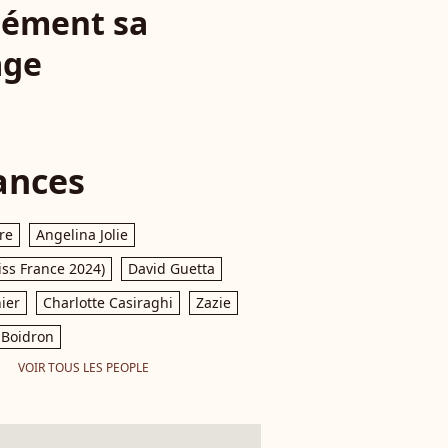
 dément sa
age
ances
re
Angelina Jolie
iss France 2024)
David Guetta
ier
Charlotte Casiraghi
Zazie
Boidron
VOIR TOUS LES PEOPLE