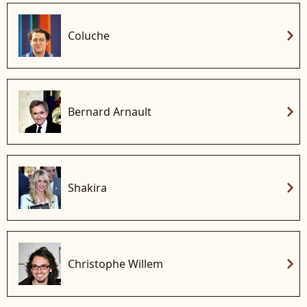
chevron_right
Coluche
chevron_right
Bernard Arnault
chevron_right
Shakira
chevron_right
Christophe Willem