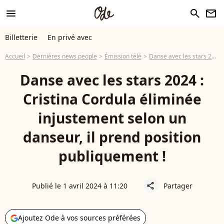
menu
search
newsletter
Billetterie
En privé avec
Accueil
Dernières news people
Émission télé
Danse avec les stars 2026
Danse avec les stars 2024 :
Cristina Cordula éliminée
injustement selon un
danseur, il prend position
publiquement !
Publié le 1 avril 2024 à 11:20
Partager
share
Ajoutez Ode à vos sources préférées