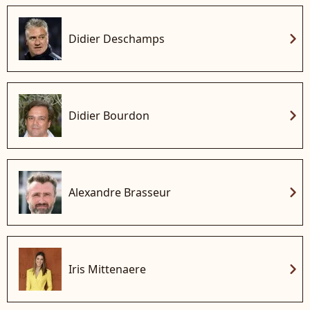
chevron_right
Didier Deschamps
chevron_right
Didier Bourdon
chevron_right
Alexandre Brasseur
chevron_right
Iris Mittenaere