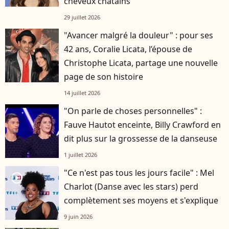
cheveux châtains
29 juillet 2026
"Avancer malgré la douleur" : pour ses
42 ans, Coralie Licata, l’épouse de
Christophe Licata, partage une nouvelle
page de son histoire
14 juillet 2026
"On parle de choses personnelles" :
Fauve Hautot enceinte, Billy Crawford en
dit plus sur la grossesse de la danseuse
1 juillet 2026
"Ce n'est pas tous les jours facile" : Mel
player2
Charlot (Danse avec les stars) perd
complètement ses moyens et s'explique
9 juin 2026