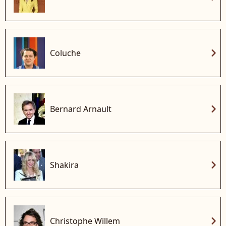
chevron_right
Coluche
chevron_right
Bernard Arnault
chevron_right
Shakira
chevron_right
Christophe Willem