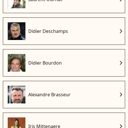
chevron_right
Didier Deschamps
chevron_right
Didier Bourdon
chevron_right
Alexandre Brasseur
chevron_right
Iris Mittenaere