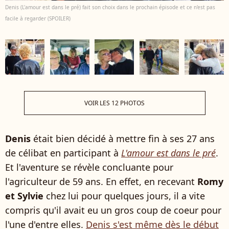
Denis (L'amour est dans le pré) fait son choix dans le prochain épisode et ce n'est pas
facile à regarder (SPOILER)
VOIR LES 12 PHOTOS
Denis
était bien décidé à mettre fin à ses 27 ans
de célibat en participant à
L'amour est dans le pré
.
Et l'aventure se révèle concluante pour
l'agriculteur de 59 ans. En effet, en recevant
Romy
et Sylvie
chez lui pour quelques jours, il a vite
compris qu'il avait eu un gros coup de coeur pour
l'une d'entre elles.
Denis s'est même dès le début