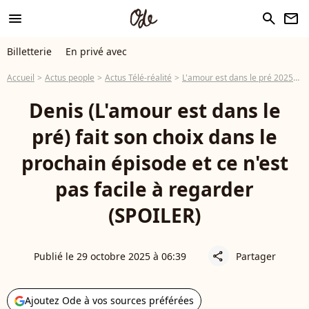
menu
search
newsletter
Billetterie
En privé avec
Accueil
Actus people
Actus Télé-réalité
L'amour est dans le pré 2025
D
Denis (L'amour est dans le
pré) fait son choix dans le
prochain épisode et ce n'est
pas facile à regarder
(SPOILER)
Publié le 29 octobre 2025 à 06:39
Partager
share
Ajoutez Ode à vos sources préférées