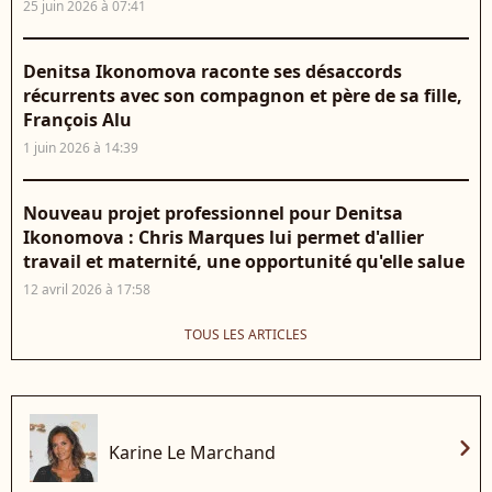
25 juin 2026 à 07:41
Denitsa Ikonomova raconte ses désaccords
récurrents avec son compagnon et père de sa fille,
François Alu
1 juin 2026 à 14:39
Nouveau projet professionnel pour Denitsa
Ikonomova : Chris Marques lui permet d'allier
travail et maternité, une opportunité qu'elle salue
12 avril 2026 à 17:58
TOUS LES ARTICLES
chevron_right
Karine Le Marchand