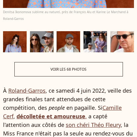
Denitsa Ikonomova sublime au naturel, près de François Alu et Karine Le Marchand à
Roland-Garros
VOIR LES 68 PHOTOS
À
Roland-Garros
, ce samedi 4 juin 2022, veille des
grandes finales tant attendues de cette
compétition, des
people
en pagaille. Si
Camille
Cerf
,
décolletée et amoureuse
,
a capté
l'attention aux côtés de
son chéri Théo Fleury
, la
Miss France n'était pas la seule au rendez-vous du