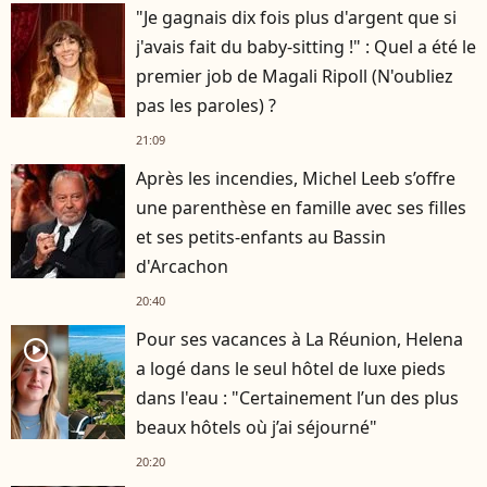
"Je gagnais dix fois plus d'argent que si
j'avais fait du baby-sitting !" : Quel a été le
premier job de Magali Ripoll (N'oubliez
pas les paroles) ?
21:09
Après les incendies, Michel Leeb s’offre
une parenthèse en famille avec ses filles
et ses petits-enfants au Bassin
d'Arcachon
20:40
Pour ses vacances à La Réunion, Helena
player2
a logé dans le seul hôtel de luxe pieds
dans l'eau : "Certainement l’un des plus
beaux hôtels où j’ai séjourné"
20:20