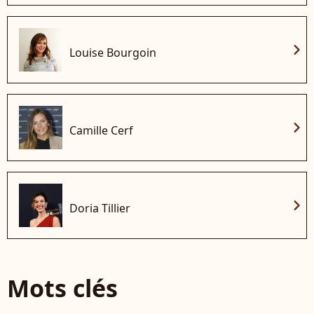
chevron_right
Louise Bourgoin
chevron_right
Camille Cerf
chevron_right
Doria Tillier
Mots clés