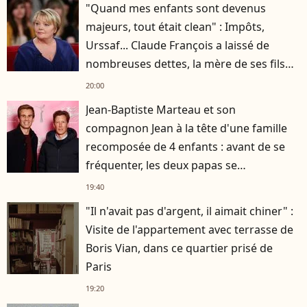
"Quand mes enfants sont devenus
majeurs, tout était clean" : Impôts,
Urssaf... Claude François a laissé de
nombreuses dettes, la mère de ses fils
s'est occupée de tout
20:00
Jean-Baptiste Marteau et son
compagnon Jean à la tête d'une famille
recomposée de 4 enfants : avant de se
fréquenter, les deux papas se
connaissaient depuis des années
19:40
"Il n'avait pas d'argent, il aimait chiner" :
Visite de l'appartement avec terrasse de
Boris Vian, dans ce quartier prisé de
Paris
19:20