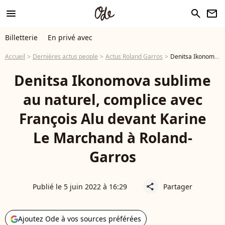
menu
search
newsletter
Billetterie
En privé avec
Accueil
Dernières actus people
Actus Roland Garros
Denitsa Ikonomova sublime au naturel, complice avec François Alu devant Karine Le Marchand à Roland-Garros
Denitsa Ikonomova sublime
au naturel, complice avec
François Alu devant Karine
Le Marchand à Roland-
Garros
Publié le 5 juin 2022 à 16:29
Partager
share
Ajoutez Ode à vos sources préférées