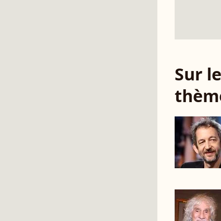
Sur 
thèm