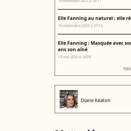
16 novembre 2021 à 16:11
Elle Fanning au naturel : elle 
16 septembre 2020 à 07:14
Elle Fanning : Masquée avec s
ans son aîné
13 mai 2020 à 20:08
TOUS
che
Diane Keaton