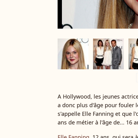
a
A Hollywood, les jeunes actrice
a donc plus d'âge pour fouler l
s'appelle Elle Fanning et que l
ans de métier à l'âge de... 16 
Elle Fanning
, 12 ans, qui sera à