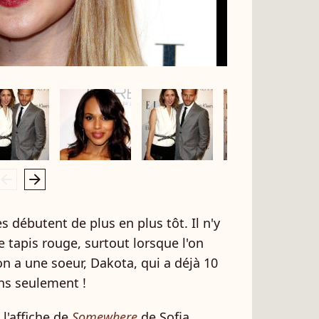
rrow_left
arrow_right
s débutent de plus en plus tôt. Il n'y
e tapis rouge, surtout lorsque l'on
'on a une soeur, Dakota, qui a déjà 10
ans seulement !
 l'affiche de
Somewhere
de Sofia