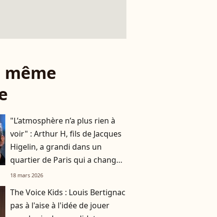
le même
e
"L’atmosphère n’a plus rien à
voir" : Arthur H, fils de Jacques
Higelin, a grandi dans un
quartier de Paris qui a changé
du tout au tout
18 mars 2026
The Voice Kids : Louis Bertignac
pas à l'aise à l'idée de jouer