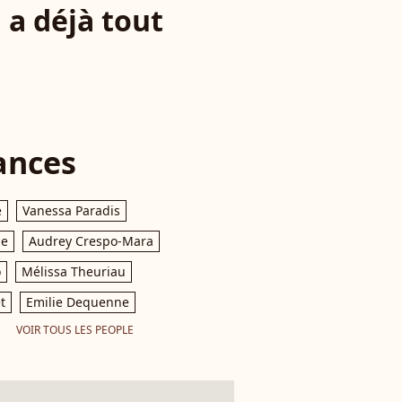
 a déjà tout
ances
e
Vanessa Paradis
le
Audrey Crespo-Mara
o
Mélissa Theuriau
t
Emilie Dequenne
VOIR TOUS LES PEOPLE