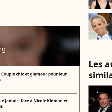
ng
Les a
simil
: Couple chic et glamour pour leur
s
ue jamais, face à Nicole Kidman et
ds