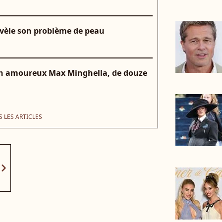
révèle son problème de peau
on amoureux Max Minghella, de douze
 LES ARTICLES
vron_right