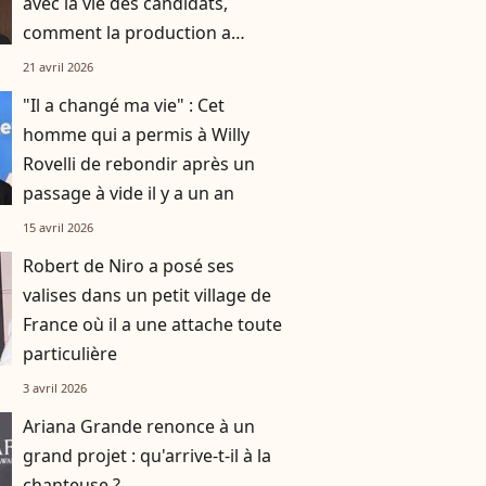
avec la vie des candidats,
comment la production a
réussi à le faire rempiler
21 avril 2026
malgré tout ?
"Il a changé ma vie" : Cet
homme qui a permis à Willy
Rovelli de rebondir après un
passage à vide il y a un an
15 avril 2026
Robert de Niro a posé ses
valises dans un petit village de
France où il a une attache toute
particulière
3 avril 2026
Ariana Grande renonce à un
grand projet : qu'arrive-t-il à la
chanteuse ?