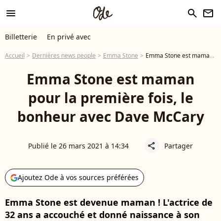
menu
search
newsletter
Billetterie
En privé avec
Accueil
Dernières news people
Emma Stone
Emma Stone est maman pour la première fois, le bonheur avec Dave McCary
Emma Stone est maman
pour la première fois, le
bonheur avec Dave McCary
Publié le 26 mars 2021 à 14:34
Partager
share
Ajoutez Ode à vos sources préférées
Emma Stone est devenue maman ! L'actrice de
32 ans a accouché et donné naissance à son