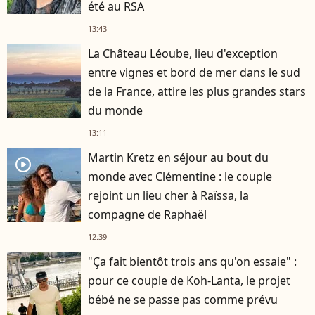
été au RSA
13:43
La Château Léoube, lieu d'exception
entre vignes et bord de mer dans le sud
de la France, attire les plus grandes stars
du monde
13:11
Martin Kretz en séjour au bout du
player2
monde avec Clémentine : le couple
rejoint un lieu cher à Raïssa, la
compagne de Raphaël
12:39
"Ça fait bientôt trois ans qu'on essaie" :
pour ce couple de Koh-Lanta, le projet
bébé ne se passe pas comme prévu