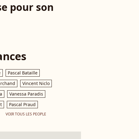
se pour son
ances
e
Pascal Bataille
archand
Vincent Niclo
a
Vanessa Paradis
t
Pascal Praud
VOIR TOUS LES PEOPLE