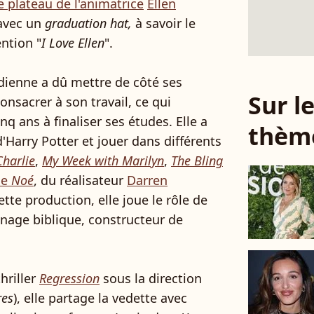
e plateau de l'animatrice
Ellen
 avec un
graduation hat,
à savoir le
ntion "
I Love Ellen
".
dienne a dû mettre de côté ses
Sur 
onsacrer à son travail, ce qui
nq ans à finaliser ses études. Elle a
thèm
d'Harry Potter et jouer dans différents
harlie
,
My Week with Marilyn
,
The Bling
ue
Noé
, du réalisateur
Darren
ette production, elle joue le rôle de
nnage biblique, constructeur de
hriller
Regression
sous la direction
res
), elle partage la vedette avec