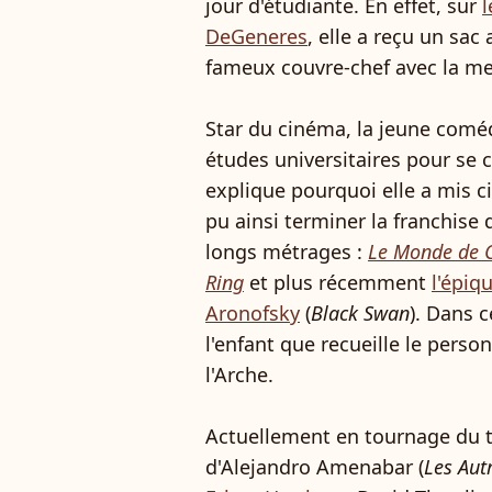
jour d'étudiante. En effet, sur
l
DeGeneres
, elle a reçu un sac
fameux couvre-chef avec la me
Star du cinéma, la jeune comé
études universitaires pour se c
explique pourquoi elle a mis ci
pu ainsi terminer la franchise 
longs métrages :
Le Monde de C
Ring
et plus récemment
l'épiq
Aronofsky
(
Black Swan
). Dans c
l'enfant que recueille le perso
l'Arche.
Actuellement en tournage du t
d'Alejandro Amenabar (
Les Aut