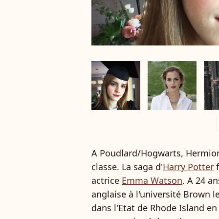
a
A Poudlard/Hogwarts, Hermione
classe. La saga d'
Harry Potter
f
actrice
Emma Watson
. A 24 an
anglaise à l'université Brown le
dans l'Etat de Rhode Island e