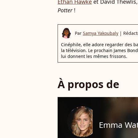
Ethan Hawke
et David Thewlis, 
Potter
!
Par
Samya Yakoubaly
|
Rédact
Cinéphile, elle adore regarder des 
la télévision. Le prochain James Bon
lui donnent les mêmes frissons.
À propos de
Emma Wa