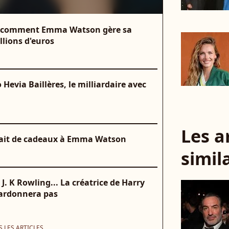
e : comment Emma Watson gère sa
llions d'euros
evia Baillères, le milliardaire avec
Les a
s fait de cadeaux à Emma Watson
simil
. K Rowling... La créatrice de Harry
 pardonnera pas
 LES ARTICLES