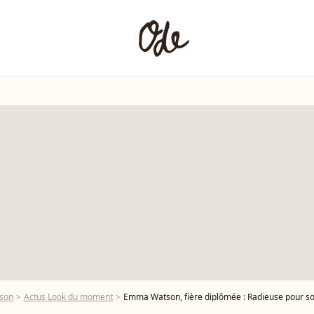
son
Actus Look du moment
Emma Watson, fière diplômée : Radieuse pour so