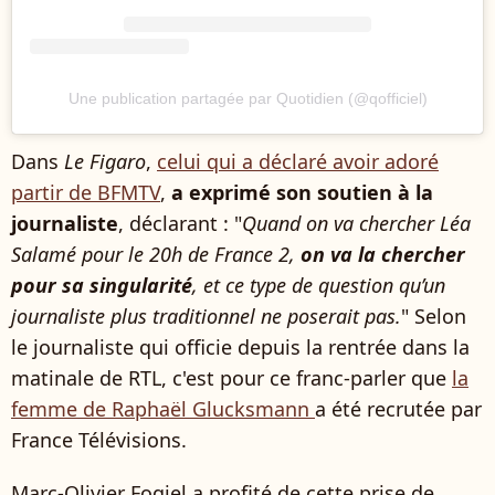
Une publication partagée par Quotidien (@qofficiel)
Dans
Le
Figaro
,
celui qui a déclaré avoir adoré
partir de BFMTV
,
a exprimé son soutien à la
journaliste
, déclarant : "
Quand on va chercher Léa
Salamé pour le 20h de France 2,
on va la chercher
pour sa singularité
, et ce type de question qu’un
journaliste plus traditionnel ne poserait pas.
" Selon
le journaliste qui officie depuis la rentrée dans la
matinale de RTL, c'est pour ce franc-parler que
la
femme de Raphaël Glucksmann
a été recrutée par
France Télévisions.
Marc-Olivier Fogiel a profité de cette prise de