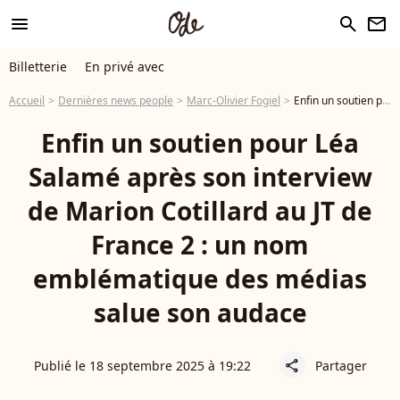
menu
search
newsletter
Billetterie
En privé avec
Accueil
Dernières news people
Marc-Olivier Fogiel
Enfin un soutien pour Léa Salamé après son interview de Marion Cotillard au JT de France 2 : un nom emblématique des médias salue son audace
Enfin un soutien pour Léa
Salamé après son interview
de Marion Cotillard au JT de
France 2 : un nom
emblématique des médias
salue son audace
Publié le 18 septembre 2025 à 19:22
Partager
share