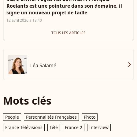
Roelants est une pointure dans son domaine, il
signe un nouveau projet de taille
12 avril 2026 à 18:40
TOUS LES ARTICLES
chevron_right
Léa Salamé
Mots clés
People
Personnalités Françaises
Photo
France Télévisions
Télé
France 2
Interview