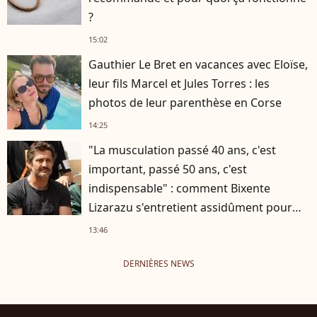
?
15:02
Gauthier Le Bret en vacances avec Eloïse,
leur fils Marcel et Jules Torres : les
photos de leur parenthèse en Corse
14:25
"La musculation passé 40 ans, c'est
important, passé 50 ans, c'est
indispensable" : comment Bixente
Lizarazu s'entretient assidûment pour
rester musclé à 56 ans ?
13:46
DERNIÈRES NEWS