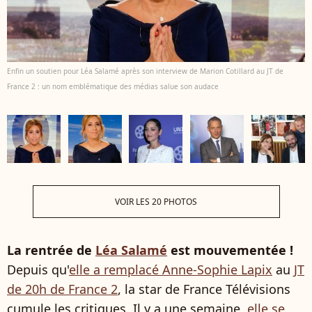
Enfin un soutien pour Léa Salamé après son interview de Marion Cotillard au JT de
France 2 : un nom emblématique des médias salue son audace
VOIR LES 20 PHOTOS
La rentrée de
Léa Salamé
est mouvementée !
Depuis qu'
elle a remplacé Anne-Sophie Lapix
au
JT
de 20h de France 2
, la star de France Télévisions
cumule les critiques. Il y a une semaine,
elle se