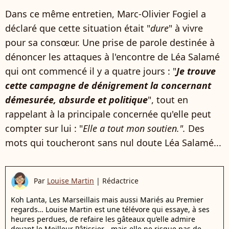
Dans ce même entretien, Marc-Olivier Fogiel a
déclaré que cette situation était "
dure
" à vivre
pour sa consœur. Une prise de parole destinée à
dénoncer les attaques à l'encontre de Léa Salamé
qui ont commencé il y a quatre jours : "
Je trouve
cette campagne de dénigrement la concernant
démesurée, absurde et politique
", tout en
rappelant à la principale concernée qu'elle peut
compter sur lui : "
Elle a tout mon soutien.".
Des
mots qui toucheront sans nul doute Léa Salamé...
Par
Louise Martin
|
Rédactrice
Koh Lanta, Les Marseillais mais aussi Mariés au Premier
regards… Louise Martin est une télévore qui essaye, à ses
heures perdues, de refaire les gâteaux qu’elle admire
devant le Meilleur Pâtissier… mais elle ne risque pas de