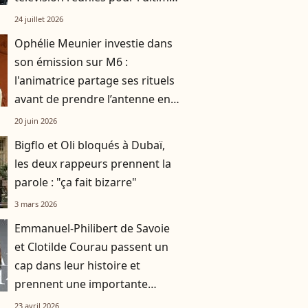
voyage de Françoise Coquet
24 juillet 2026
Ophélie Meunier investie dans
son émission sur M6 :
l'animatrice partage ses rituels
avant de prendre l’antenne en
direct
20 juin 2026
Bigflo et Oli bloqués à Dubaï,
les deux rappeurs prennent la
parole : "ça fait bizarre"
3 mars 2026
Emmanuel-Philibert de Savoie
et Clotilde Courau passent un
cap dans leur histoire et
prennent une importante
décision
23 avril 2026