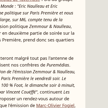
u
Monde
:
"Eric Naulleau et Eric
 politique sur Paris Première et nous
large, sur M6, compte tenu de la
sion politique
Zemmour & Naulleau
,
r en deuxième partie de soirée sur la
s Première, prend donc ses quartiers
tteront malgré tout pas l'antenne de
isent nos confrères de
Puremédias
.
ion de l'émission Zemmour & Naulleau,
e Paris Première le vendredi soir. Le
 100 % Foot, le dimanche soir à minuit,
par Vincent Couëffé"
, continuent
Les
proposer un rendez-vous autour de
 que l'émission de
Marc-Olivier Fogiel
,