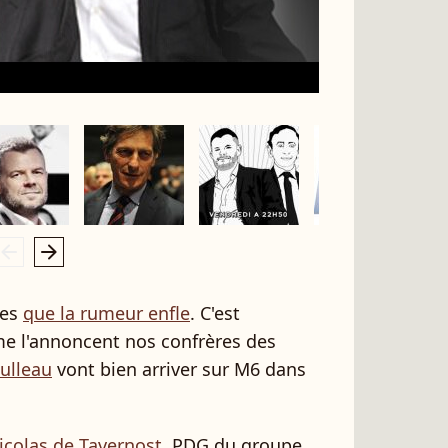
rrow_left
arrow_right
nes
que la rumeur enfle
. C'est
me l'annoncent nos confrères des
aulleau
vont bien arriver sur M6 dans
icolas de Tavernost
, PDG du groupe