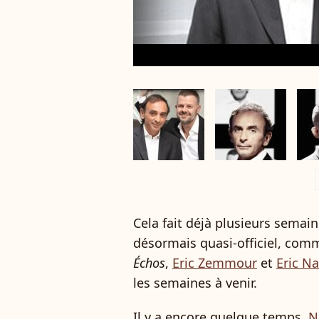
a
Cela fait déjà plusieurs semai
désormais quasi-officiel, com
Échos
,
Eric Zemmour
et
Eric N
les semaines à venir.
Il y a encore quelque temps,
N