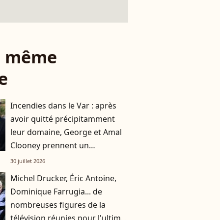
le même
e
Incendies dans le Var : après
avoir quitté précipitamment
leur domaine, George et Amal
Clooney prennent un
engagement fort envers
30 juillet 2026
Brignoles
Michel Drucker, Éric Antoine,
Dominique Farrugia... de
nombreuses figures de la
télévision réunies pour l'ultime