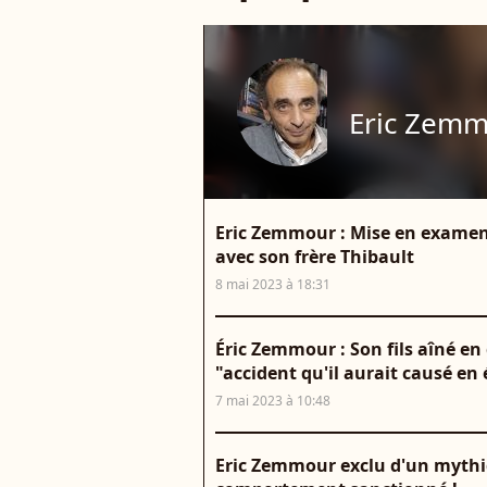
Eric Zem
Eric Zemmour : Mise en examen d
avec son frère Thibault
8 mai 2023 à 18:31
Éric Zemmour : Son fils aîné en
"accident qu'il aurait causé en 
7 mai 2023 à 10:48
Eric Zemmour exclu d'un mythiq