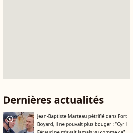
Dernières actualités
Jean-Baptiste Marteau pétrifié dans Fort
player2
Boyard, il ne pouvait plus bouger : "Cyril
Féraud ne m’avait jamais vu comme ça"