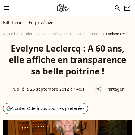
menu
search
newsletter
Billetterie
En privé avec
Accueil
Dernières actus people
Actus Look du moment
Evelyne Leclercq : A 60 ans, elle affiche en transparence sa belle poitrine !
Evelyne Leclercq : A 60 ans,
elle affiche en transparence
sa belle poitrine !
Publié le 25 septembre 2012 à 14:01
Partager
share
Ajoutez Ode à vos sources préférées