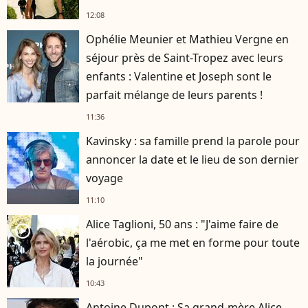
12:08
Ophélie Meunier et Mathieu Vergne en
séjour près de Saint-Tropez avec leurs
enfants : Valentine et Joseph sont le
parfait mélange de leurs parents !
11:36
Kavinsky : sa famille prend la parole pour
annoncer la date et le lieu de son dernier
voyage
11:10
Alice Taglioni, 50 ans : "J'aime faire de
player2
l'aérobic, ça me met en forme pour toute
la journée"
10:43
Antoine Dupont : Sa grand-mère Alice,