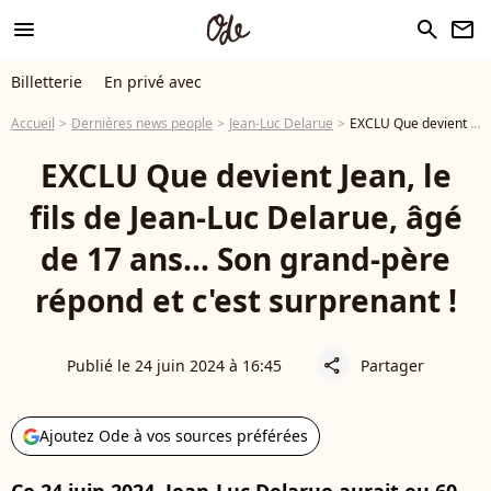
menu
search
newsletter
Billetterie
En privé avec
Accueil
Dernières news people
Jean-Luc Delarue
EXCLU Que devient Jean, le fils de Jean-Luc Delarue, âgé de 17 ans... Son grand-père répond et c'est surprenant !
EXCLU Que devient Jean, le
fils de Jean-Luc Delarue, âgé
de 17 ans... Son grand-père
répond et c'est surprenant !
Publié le 24 juin 2024 à 16:45
Partager
share
Ajoutez Ode à vos sources préférées