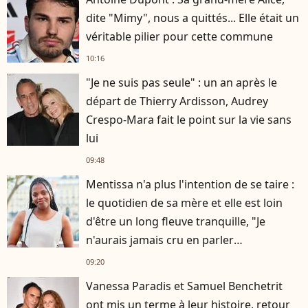
dite "Mimy", nous a quittés... Elle était un
véritable pilier pour cette commune
10:16
"Je ne suis pas seule" : un an après le
départ de Thierry Ardisson, Audrey
Crespo-Mara fait le point sur la vie sans
lui
09:48
Mentissa n'a plus l'intention de se taire :
le quotidien de sa mère et elle est loin
d'être un long fleuve tranquille, "Je
n'aurais jamais cru en parler
publiquement"
09:20
Vanessa Paradis et Samuel Benchetrit
ont mis un terme à leur histoire, retour