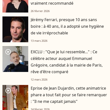
vraiment recommandé
26 février 2026
Jérémy Ferrari, presque 10 ans sans
boire : à 40 ans, il a adopté une hygiène
de vie irréprochable
13 mars 2026
player2
EXCLU : "Que je lui ressemble..." : Ce
célèbre acteur auquel Emmanuel
Grégoire, candidat à la mairie de Paris,
rêve d'être comparé
12 mars 2026
Eprise de Jean Dujardin, cette animatrice
player2
phare a tout fait pour se faire remarquer
: "Il ne me captait jamais"
14 février 2026