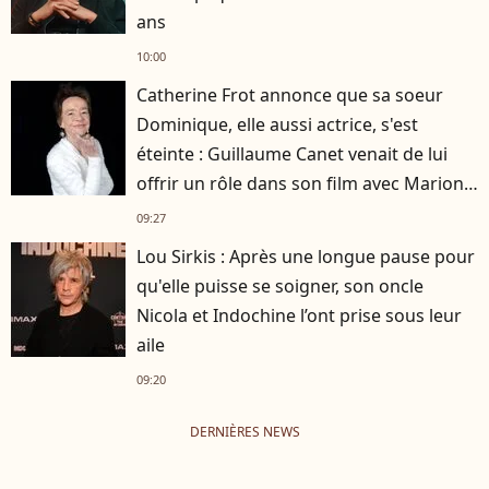
ans
10:00
Catherine Frot annonce que sa soeur
Dominique, elle aussi actrice, s'est
éteinte : Guillaume Canet venait de lui
offrir un rôle dans son film avec Marion
Cotillard
09:27
Lou Sirkis : Après une longue pause pour
qu'elle puisse se soigner, son oncle
Nicola et Indochine l’ont prise sous leur
aile
09:20
DERNIÈRES NEWS