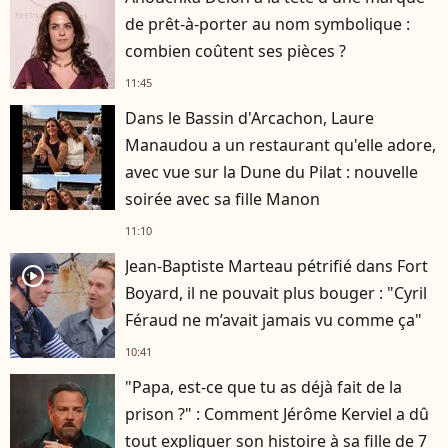
de prêt-à-porter au nom symbolique :
combien coûtent ses pièces ?
11:45
Dans le Bassin d'Arcachon, Laure
Manaudou a un restaurant qu'elle adore,
avec vue sur la Dune du Pilat : nouvelle
soirée avec sa fille Manon
11:10
Jean-Baptiste Marteau pétrifié dans Fort
player2
Boyard, il ne pouvait plus bouger : "Cyril
Féraud ne m’avait jamais vu comme ça"
10:41
"Papa, est-ce que tu as déjà fait de la
prison ?" : Comment Jérôme Kerviel a dû
tout expliquer son histoire à sa fille de 7