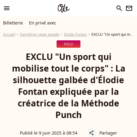
menu
search
newsletter
Billetterie
En privé avec
Accueil
Dernières news people
Elodie Fontan
EXCLU "Un sport qui mobilise tout le corps" : La silhouette galbée d'Élodie Fontan expliquée par la créatrice de la Méthode Punch
EXCLU
EXCLU "Un sport qui
mobilise tout le corps" : La
silhouette galbée d'Élodie
Fontan expliquée par la
créatrice de la Méthode
Punch
Publié le 9 juin 2025 à 08:54
Partager
share