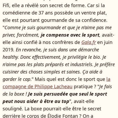
Fifi, elle a révélé son secret de forme. Car si la
comédienne de 37 ans possède un ventre plat,
elle est pourtant gourmande de sa confidence.
"
Comme je suis gourmande et que je n’aime pas me
priver, forcément,
je compense avec le sport
,
avait-
elle ainsi confié à nos confrères de
Gala.fr
en juin
2019
.
En revanche, je suis dans une démarche
healthy. Donc effectivement, je privilégie le bio. Je
n'aime pas les plats préparés et industriels. Je préfère
cuisiner des choses simples et saines. Ça aide à
garder le cap
." Mais quel est donc le sport que
la
compagne de Philippe Lacheau
pratique ? "
Je fais
de la boxe !
Je suis persuadée que seul le sport
peut nous aider à être au top
", avait-elle
souligné. La boxe pourrait-elle être le secret
derrière le corps de Élodie Fontan ? On a