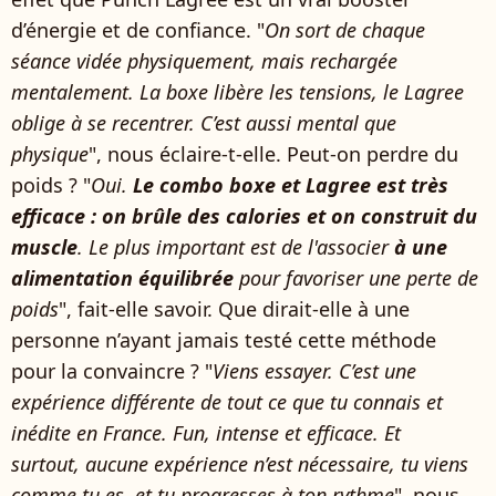
d’énergie et de confiance. "
On sort de chaque
séance vidée physiquement, mais rechargée
mentalement. La boxe libère les tensions, le Lagree
oblige à se recentrer. C’est aussi mental que
physique
", nous éclaire-t-elle. Peut-on perdre du
poids ? "
Oui.
Le combo boxe et Lagree est très
efficace : on brûle des calories et on construit du
muscle
. Le plus important est de l'associer
à une
alimentation équilibrée
pour favoriser une perte de
poids
", fait-elle savoir. Que dirait-elle à une
personne n’ayant jamais testé cette méthode
pour la convaincre ? "
Viens essayer. C’est une
expérience différente de tout ce que tu connais et
inédite en France. Fun, intense et efficace. Et
surtout, aucune expérience n’est nécessaire, tu viens
comme tu es, et tu progresses à ton rythme
", nous