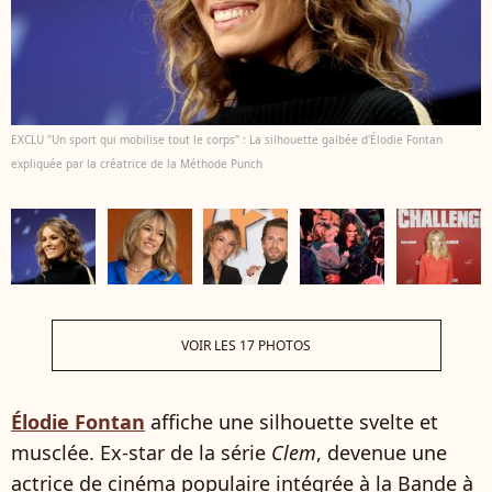
EXCLU "Un sport qui mobilise tout le corps" : La silhouette galbée d'Élodie Fontan
expliquée par la créatrice de la Méthode Punch
VOIR LES 17 PHOTOS
Élodie Fontan
affiche une silhouette svelte et
musclée. Ex-star de la série
Clem
, devenue une
actrice de cinéma populaire intégrée à la Bande à