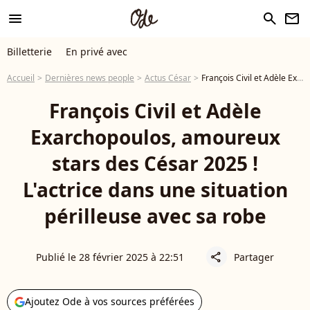
menu
search
newsletter
Billetterie
En privé avec
Accueil
Dernières news people
Actus César
François Civil et Adèle Exarchopoulos, amoureux stars des César 2025 ! L'actrice dans une situation périlleuse avec sa robe
François Civil et Adèle
Exarchopoulos, amoureux
stars des César 2025 !
L'actrice dans une situation
périlleuse avec sa robe
Publié le 28 février 2025 à 22:51
Partager
share
Ajoutez Ode à vos sources préférées