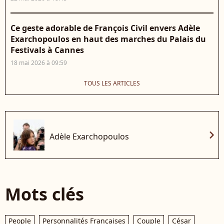
Ce geste adorable de François Civil envers Adèle
Exarchopoulos en haut des marches du Palais du
Festivals à Cannes
18 mai 2026 à 09:59
TOUS LES ARTICLES
chevron_right
Adèle Exarchopoulos
Mots clés
People
Personnalités Françaises
Couple
César