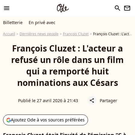
menu
search
newsletter
Billetterie
En privé avec
Accueil
Dernières news people
François Cluzet
François Cluzet : L'acteur a refusé un rôle dans un film qui a remporté huit nominations aux Césars
François Cluzet : L'acteur a
refusé un rôle dans un film
qui a remporté huit
nominations aux Césars
Publié le 27 avril 2026 à 21:43
Partager
share
Ajoutez Ode à vos sources préférées