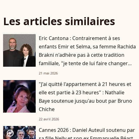
Les articles similaires
Eric Cantona : Contrairement à ses
enfants Emir et Selma, sa femme Rachida
Brakni n'adhère pas à cette tradition
familiale, "je tente de lui faire changer
d'avis"
21 mai 2026
"J'ai quitté l'appartement à 21 heures et
elle est partie à 23 heures" : Nathalie
Baye soutenue jusqu'au bout par Bruno
Chiche
22 avril 2026
Cannes 2026 : Daniel Auteuil soutenu par
player2
sa fille Nelly et son ex Emmanuelle Béart,