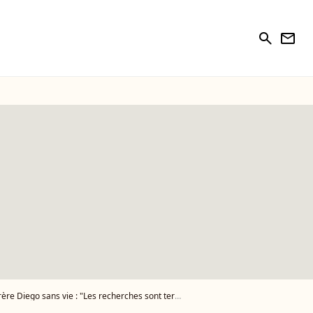
search
newsletter
 Diego sans vie : "Les recherches sont terminées"