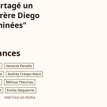
partagé un
frère Diego
minées"
ances
e
Vanessa Paradis
le
Audrey Crespo-Mara
o
Mélissa Theuriau
t
Emilie Dequenne
VOIR TOUS LES PEOPLE