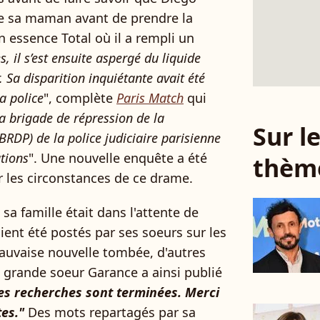
 de sa maman avant de prendre la
n essence Total où il a rempli un
, il s’est ensuite aspergé du liquide
 Sa disparition inquiétante avait été
a police
", complète
Paris Match
qui
a brigade de répression de la
Sur 
BRDP) de la police judiciaire parisienne
ations
". Une nouvelle enquête a été
thèm
r les circonstances de ce drame.
 sa famille était dans l'attente de
ent été postés par ses soeurs sur les
mauvaise nouvelle tombée, d'autres
 grande soeur Garance a ainsi publié
es recherches sont terminées. Merci
es."
Des mots repartagés par sa