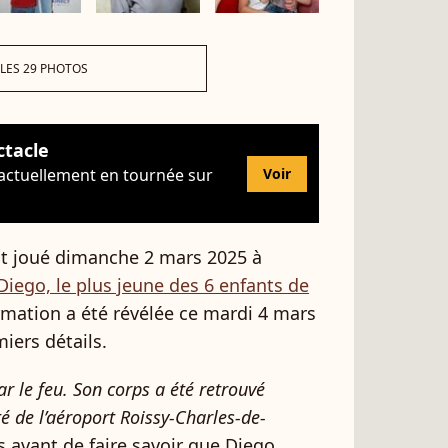
 LES 29 PHOTOS
ctacle
 actuellement en tournée sur
Voir
est joué dimanche 2 mars 2025 à
Diego, le plus jeune des 6 enfants de
ormation a été révélée ce mardi 4 mars
emiers détails.
 le feu. Son corps a été retrouvé
 de l’aéroport Roissy-Charles-de-
s avant de faire savoir que Diego