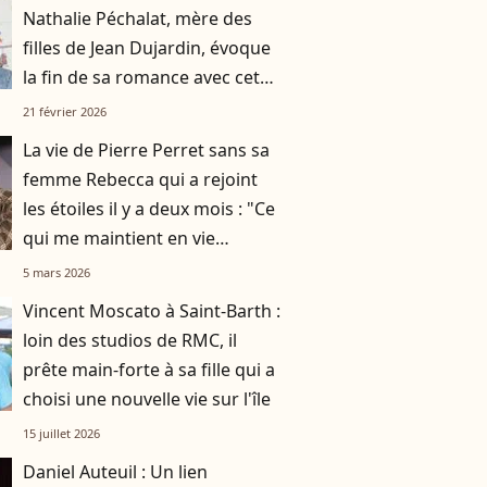
Nathalie Péchalat, mère des
filles de Jean Dujardin, évoque
la fin de sa romance avec cet
homme célèbre qui a partagé
21 février 2026
sa vie
La vie de Pierre Perret sans sa
femme Rebecca qui a rejoint
les étoiles il y a deux mois : "Ce
qui me maintient en vie
actuellement"
5 mars 2026
Vincent Moscato à Saint-Barth :
loin des studios de RMC, il
prête main-forte à sa fille qui a
choisi une nouvelle vie sur l'île
15 juillet 2026
Daniel Auteuil : Un lien