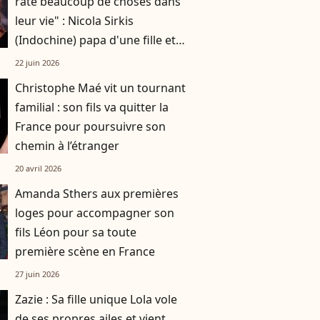
raté beaucoup de choses dans
leur vie" : Nicola Sirkis
(Indochine) papa d'une fille et
de deux garçons
22 juin 2026
Christophe Maé vit un tournant
familial : son fils va quitter la
France pour poursuivre son
chemin à l’étranger
20 avril 2026
Amanda Sthers aux premières
loges pour accompagner son
fils Léon pour sa toute
première scène en France
27 juin 2026
Zazie : Sa fille unique Lola vole
de ses propres ailes et vient