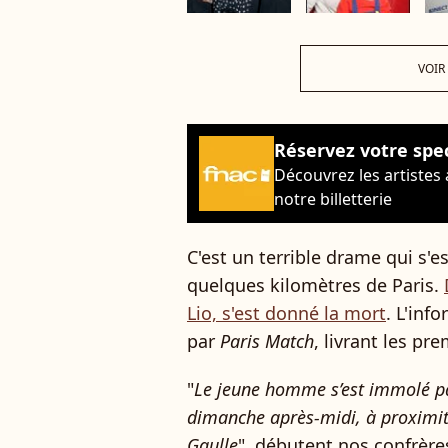
VOIR
Réservez votre spe
Découvrez les artistes
notre billetterie
C'est un terrible drame qui s'
quelques kilomètres de Paris.
Lio, s'est donné la mort
. L'inf
par
Paris Match
, livrant les pr
"
Le jeune homme s’est immolé par
dimanche après-midi, à proximité
Gaulle
", débutent nos confrère