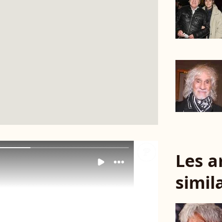
Les a
simil