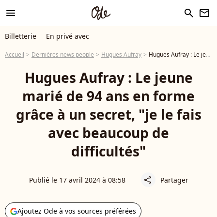
menu
search
newsletter
Billetterie
En privé avec
Accueil
Dernières news people
Hugues Aufray
Hugues Aufray : Le jeune marié de 94 ans en forme grâce à un secret, "je le fais avec beaucoup de difficultés"
Hugues Aufray : Le jeune
marié de 94 ans en forme
grâce à un secret, "je le fais
avec beaucoup de
difficultés"
Publié le 17 avril 2024 à 08:58
Partager
share
Ajoutez Ode à vos sources préférées