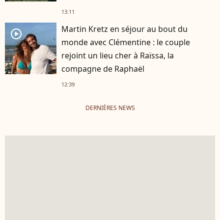
13:11
Martin Kretz en séjour au bout du
player2
monde avec Clémentine : le couple
rejoint un lieu cher à Raïssa, la
compagne de Raphaël
12:39
DERNIÈRES NEWS