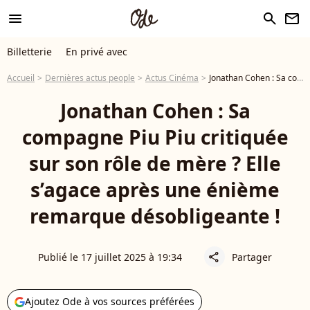
menu
search
newsletter
Billetterie
En privé avec
Accueil
Dernières actus people
Actus Cinéma
Jonathan Cohen : Sa compagne Piu Piu critiquée sur son rôle de mère ? Elle s’agace après une énième remarque désobligeante !
Jonathan Cohen : Sa
compagne Piu Piu critiquée
sur son rôle de mère ? Elle
s’agace après une énième
remarque désobligeante !
Publié le 17 juillet 2025 à 19:34
Partager
share
Ajoutez Ode à vos sources préférées