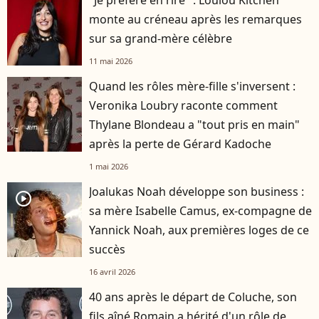
"Je préfère en rire" : Loulou Kitchen
monte au créneau après les remarques
sur sa grand-mère célèbre
11 mai 2026
Quand les rôles mère-fille s'inversent :
Veronika Loubry raconte comment
Thylane Blondeau a "tout pris en main"
après la perte de Gérard Kadoche
1 mai 2026
Joalukas Noah développe son business :
player2
sa mère Isabelle Camus, ex-compagne de
Yannick Noah, aux premières loges de ce
succès
16 avril 2026
40 ans après le départ de Coluche, son
fils aîné Romain a hérité d'un rôle de