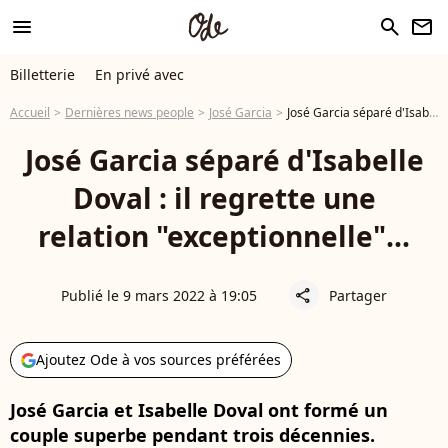
menu
search
newsletter
Billetterie
En privé avec
Accueil
Dernières news people
José Garcia
José Garcia séparé d'Isabelle Doval : il regrette une relation "exceptionnelle"...
José Garcia séparé d'Isabelle
Doval : il regrette une
relation "exceptionnelle"...
Publié le 9 mars 2022 à 19:05
Partager
share
Ajoutez Ode à vos sources préférées
José Garcia et Isabelle Doval ont formé un
couple superbe pendant trois décennies.