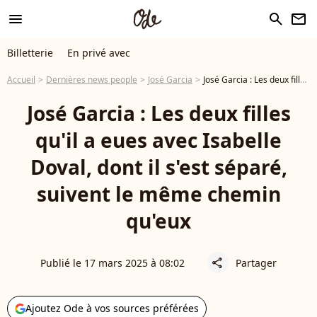
menu
search
newsletter
Billetterie
En privé avec
Accueil
Dernières news people
José Garcia
José Garcia : Les deux filles qu'il a eues avec Isabelle Doval, dont il s'est séparé, suivent le même chemin qu'eux
José Garcia : Les deux filles
qu'il a eues avec Isabelle
Doval, dont il s'est séparé,
suivent le même chemin
qu'eux
Publié le 17 mars 2025 à 08:02
Partager
share
Ajoutez Ode à vos sources préférées