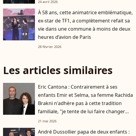
24 avril 2026
À 58 ans, cette animatrice emblématique,
ex-star de TF1, a complètement refait sa
vie dans une commune à moins de deux
heures d’avion de Paris
28 février 2026
Les articles similaires
Eric Cantona : Contrairement à ses
enfants Emir et Selma, sa femme Rachida
Brakni n'adhère pas à cette tradition
familiale, "je tente de lui faire changer
d'avis"
21 mai 2026
André Dussollier papa de deux enfants :