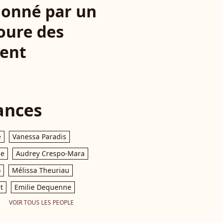
sionné par un
toure des
tent
ances
e
Vanessa Paradis
le
Audrey Crespo-Mara
o
Mélissa Theuriau
t
Emilie Dequenne
VOIR TOUS LES PEOPLE