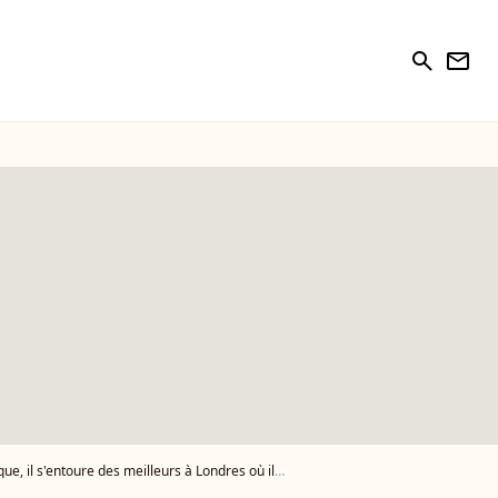
search
newsletter
 s'entoure des meilleurs à Londres où ils habitent