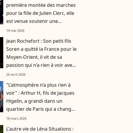
première montée des marches
pour la fille de Julien Clerc, elle
est venue soutenir une
personne chère à son cœur
19 mai 2026
Jean Rochefort : Son petit-fils
Soren a quitté la France pour le
Moyen-Orient, il vit de sa
passion qui n’a rien à voir avec
le cinéma
26 avril 2026
"L’atmosphère n’a plus rien à
voir" : Arthur H, fils de Jacques
Higelin, a grandi dans un
quartier de Paris qui a changé
du tout au tout
18 mars 2026
L'autre vie de Léna Situations :