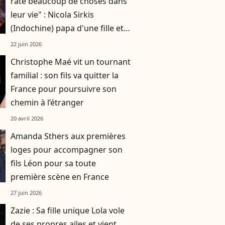
raté beaucoup de choses dans
leur vie" : Nicola Sirkis
(Indochine) papa d'une fille et
de deux garçons
22 juin 2026
Christophe Maé vit un tournant
familial : son fils va quitter la
France pour poursuivre son
chemin à l’étranger
20 avril 2026
Amanda Sthers aux premières
loges pour accompagner son
fils Léon pour sa toute
première scène en France
27 juin 2026
Zazie : Sa fille unique Lola vole
de ses propres ailes et vient