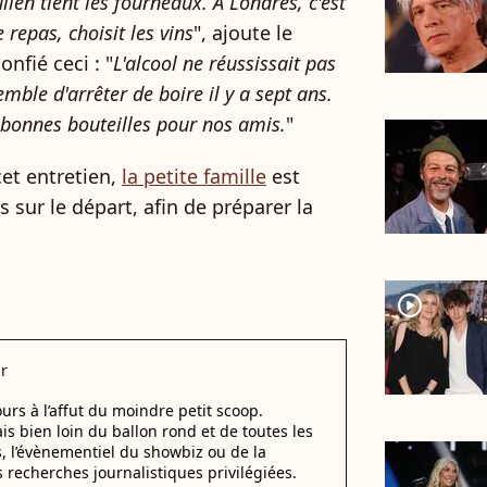
lien tient les fourneaux. A Londres, c'est
e repas, choisit les vins
", ajoute le
onfié ceci : "
L'alcool ne réussissait pas
ble d'arrêter de boire il y a sept ans.
 bonnes bouteilles pour nos amis.
"
et entretien,
la petite famille
est
 sur le départ, afin de préparer la
player2
r
urs à l’affut du moindre petit scoop.
ais bien loin du ballon rond et de toutes les
s, l’évènementiel du showbiz ou de la
s recherches journalistiques privilégiées.