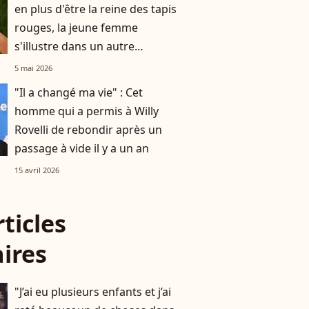
en plus d'être la reine des tapis
rouges, la jeune femme
s'illustre dans un autre
domaine qui n'a rien à voir avec
5 mai 2026
la mode
"Il a changé ma vie" : Cet
homme qui a permis à Willy
Rovelli de rebondir après un
passage à vide il y a un an
15 avril 2026
rticles
aires
"J’ai eu plusieurs enfants et j’ai