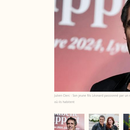
Julien Clerc : Son jeune fils Léonard passionné par un
où ils habitent