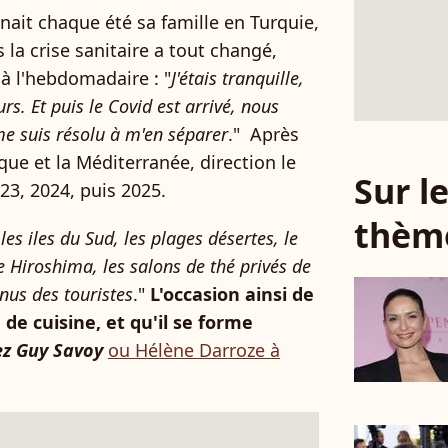
ait chaque été sa famille en Turquie,
 la crise sanitaire a tout changé,
à l'hebdomadaire : "
J'étais tranquille,
rs. Et puis le Covid est arrivé, nous
me suis résolu à m'en séparer
."
Après
que et la Méditerranée, direction le
Sur 
23, 2024, puis 2025.
thèm
s iles du Sud, les plages désertes, le
 Hiroshima, les salons de thé privés de
nus des touristes
."
L'occasion ainsi de
de cuisine, et qu'il se forme
hez Guy Savoy
ou Hélène Darroze à