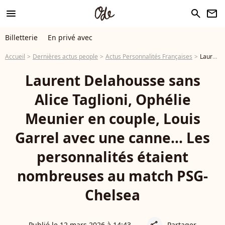
menu
search
newsletter
Billetterie
En privé avec
Accueil
Dernières actus people
Actus Personnalités Françaises
Laurent Delahousse sans Alice Taglioni, Ophélie Meunier en couple, Louis Garrel avec une canne... Les personnalités étaient nombreuses au match PSG-Chelsea
Laurent Delahousse sans
Alice Taglioni, Ophélie
Meunier en couple, Louis
Garrel avec une canne... Les
personnalités étaient
nombreuses au match PSG-
Chelsea
Publié le 12 mars 2026 à 14:43
Partager
share