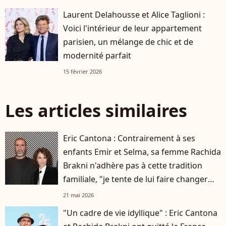
Laurent Delahousse et Alice Taglioni :
Voici l'intérieur de leur appartement
parisien, un mélange de chic et de
modernité parfait
15 février 2026
Les articles similaires
Eric Cantona : Contrairement à ses
enfants Emir et Selma, sa femme Rachida
Brakni n'adhère pas à cette tradition
familiale, "je tente de lui faire changer
d'avis"
21 mai 2026
"Un cadre de vie idyllique" : Eric Cantona