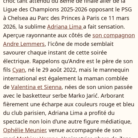
choc tant attendu du 8ème de finale aller de la
Ligue des Champions 2025-2026 opposant le PSG
à Chelsea au Parc des Princes à Paris ce 11 mars
2026, la sublime
Adriana Lima
a fait sensation.
Aperçue rayonnante aux côtés de
son compagnon
Andre Lemmers
, l'icône de mode semblait
savourer chaque instant de cette soirée
électrique. Rappelons qu'Andre est le père de son
fils
Cyan
, né le 29 août 2022, mais le mannequin
international est également la maman comblée
de
Valentina et Sienna
, nées de son union passée
avec le basketteur serbe Marko Jarić. Arborant
fièrement une écharpe aux couleurs rouge et bleu
du club parisien, Adriana Lima a profité du
spectacle non loin d'une autre figure médiatique,
Ophélie Meunier
, venue accompagnée de son