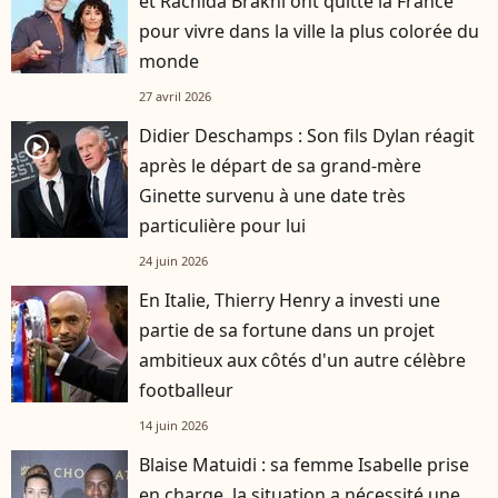
et Rachida Brakni ont quitté la France
pour vivre dans la ville la plus colorée du
monde
27 avril 2026
Didier Deschamps : Son fils Dylan réagit
player2
après le départ de sa grand-mère
Ginette survenu à une date très
particulière pour lui
24 juin 2026
En Italie, Thierry Henry a investi une
partie de sa fortune dans un projet
ambitieux aux côtés d'un autre célèbre
footballeur
14 juin 2026
Blaise Matuidi : sa femme Isabelle prise
en charge, la situation a nécessité une