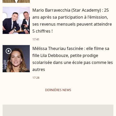
Mario Barravecchia (Star Academy) : 25
ans après sa participation à l'émission,
ses revenus mensuels peuvent atteindre
5 chiffres !
17:41
Mélissa Theuriau fascinée : elle filme sa
player2
fille Lila Debbouze, petite prodige
scolarisée dans une école pas comme les
autres
17:28
DERNIÈRES NEWS