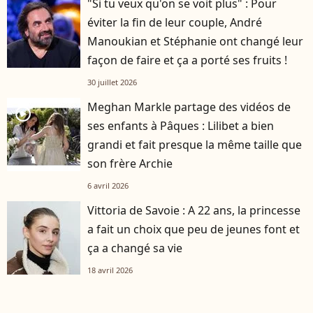
"Si tu veux qu'on se voit plus" : Pour
éviter la fin de leur couple, André
Manoukian et Stéphanie ont changé leur
façon de faire et ça a porté ses fruits !
30 juillet 2026
Meghan Markle partage des vidéos de
player2
ses enfants à Pâques : Lilibet a bien
grandi et fait presque la même taille que
son frère Archie
6 avril 2026
Vittoria de Savoie : A 22 ans, la princesse
a fait un choix que peu de jeunes font et
ça a changé sa vie
18 avril 2026