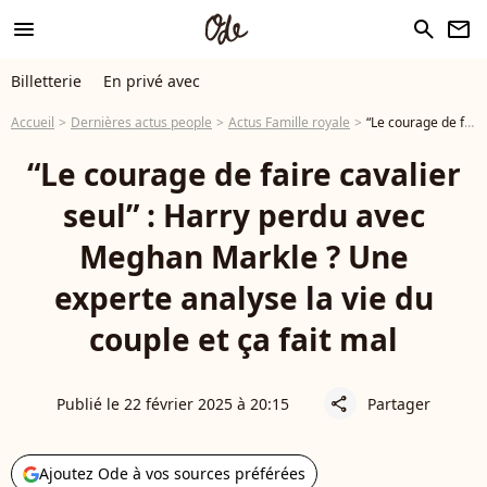
menu
search
newsletter
Billetterie
En privé avec
Accueil
Dernières actus people
Actus Famille royale
“Le courage de faire cavalier seul” : Harry perdu avec Meghan Markle ? Une experte analyse la vie du couple et ça fait mal
“Le courage de faire cavalier
seul” : Harry perdu avec
Meghan Markle ? Une
experte analyse la vie du
couple et ça fait mal
Publié le 22 février 2025 à 20:15
Partager
share
Ajoutez Ode à vos sources préférées