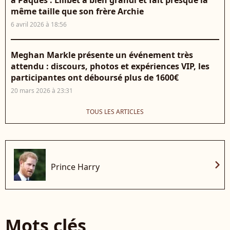
à Pâques : Lilibet a bien grandi et fait presque la
même taille que son frère Archie
6 avril 2026 à 18:56
Meghan Markle présente un événement très
attendu : discours, photos et expériences VIP, les
participantes ont déboursé plus de 1600€
20 mars 2026 à 23:31
TOUS LES ARTICLES
chevron_right
Prince Harry
Mots clés