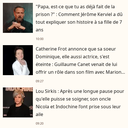
"Papa, est-ce que tu as déjà fait de la
prison ?" : Comment Jérôme Kerviel a dû
tout expliquer son histoire à sa fille de 7
ans
10:00
Catherine Frot annonce que sa soeur
Dominique, elle aussi actrice, s'est
éteinte : Guillaume Canet venait de lui
offrir un rôle dans son film avec Marion
Cotillard
09:27
Lou Sirkis : Après une longue pause pour
qu'elle puisse se soigner, son oncle
Nicola et Indochine l’ont prise sous leur
aile
09:20