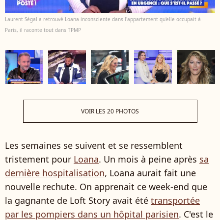
Laurent Ségal a retrouvé Loana inconsciente dans l'appartement qu'elle occupait à
Paris, il raconte tout dans TPMP
VOIR LES 20 PHOTOS
Les semaines se suivent et se ressemblent
tristement pour
Loana
. Un mois à peine après
sa
dernière hospitalisation
, Loana aurait fait une
nouvelle rechute. On apprenait ce week-end que
la gagnante de Loft Story avait été
transportée
par les pompiers dans un hôpital parisien
. C'est le