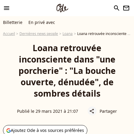
menu
search
newsletter
Billetterie
En privé avec
Accueil
Dernières news people
Loana
Loana retrouvée inconsciente dans "une porcherie" : "La bouche ouverte, dénudée", de sombres détails
Loana retrouvée
inconsciente dans "une
porcherie" : "La bouche
ouverte, dénudée", de
sombres détails
Publié le 29 mars 2021 à 21:07
Partager
share
Ajoutez Ode à vos sources préférées