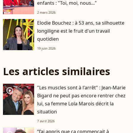
enfants : "Toi, moi, nous..."
2 mars 2026
Elodie Bouchez : à 53 ans, sa silhouette
longiligne est le fruit d'un travail
quotidien
19 juin 2026
Les articles similaires
"Les muscles sont à l'arrêt" : Jean-Marie
player2
Bigard ne peut pas encore rentrer chez
lui, sa femme Lola Marois décrit la
situation
7 avril 2026
“J’ai appris que ça commençait à