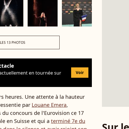
 LES 13 PHOTOS
ctacle
 actuellement en tournée sur
Voir
s heures. Une attente à la hauteur
ressentie par
Louane Emera
,
s du concours de l'Eurovision ce 17
âle en Suisse et qui a
terminé 7e du
Sur 
 dans le silence et avoir rejoint son