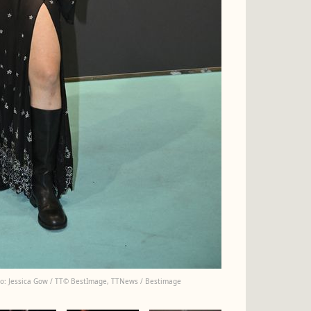
oto: Jessica Gow / TT© BestImage, TTNews / Bestimage