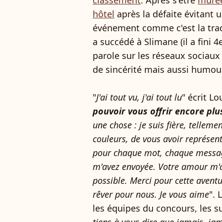
hôtel
après la défaite évitant 
événement comme c'est la trad
a succédé à Slimane (il a fini 4
parole sur les réseaux sociau
de sincérité mais aussi humou
"
J'ai tout vu, j'ai tout lu
" écrit L
pouvoir vous offrir encore plu
une chose : je suis fière, telleme
couleurs, de vous avoir représen
pour chaque mot, chaque messag
m'avez envoyée. Votre amour m'a 
possible. Merci pour cette aventu
rêver pour nous. Je vous aime
". 
les équipes du concours, les su
tiens à vous dire que jamais, jam