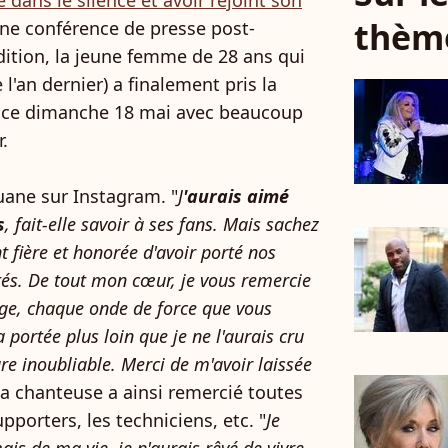
thèm
une conférence de presse post-
ition, la jeune femme de 28 ans qui
e l'an dernier) a finalement pris la
x ce dimanche 18 mai avec beaucoup
r.
ouane sur Instagram. "
J
'aurais aimé
s
, fait-elle savoir à ses fans. Mais sachez
nt fière et honorée d'avoir porté nos
tés. De tout mon cœur, je vous remercie
e, chaque onde de force que vous
portée plus loin que je ne l'aurais cru
re inoubliable. Merci de m'avoir laissée
La chanteuse a ainsi remercié toutes
pporters, les techniciens, etc. "
Je
ais de ma vie, je n'aurais rêvé de vivre