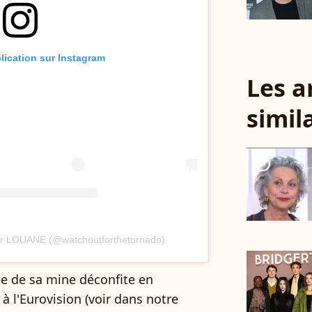
blication sur Instagram
Les a
simil
player2
par LOUANE (@watchoutforthetornado)
sée de sa mine déconfite en
à l'Eurovision (voir dans notre