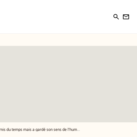
search
newsletter
a mis du temps mais a gardé son sens de l'humour