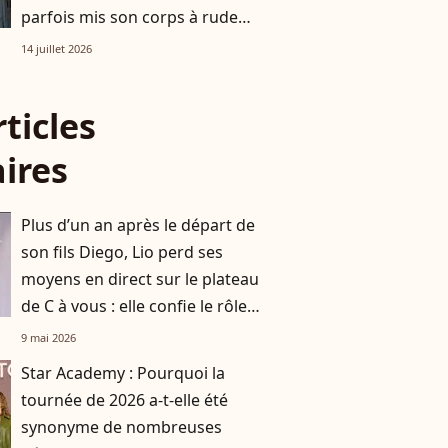
parfois mis son corps à rude
épreuve, la preuve en images
14 juillet 2026
rticles
aires
Plus d’un an après le départ de
son fils Diego, Lio perd ses
moyens en direct sur le plateau
de C à vous : elle confie le rôle
précieux qu’il a eu sur son
9 mai 2026
nouvel album
Star Academy : Pourquoi la
tournée de 2026 a-t-elle été
synonyme de nombreuses