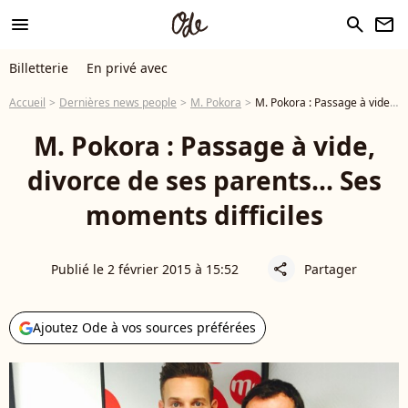
menu
search
newsletter
Billetterie
En privé avec
Accueil
Dernières news people
M. Pokora
M. Pokora : Passage à vide, divorce de ses parents... Ses moments difficiles
M. Pokora : Passage à vide,
divorce de ses parents... Ses
moments difficiles
Publié le 2 février 2015 à 15:52
Partager
share
Ajoutez Ode à vos sources préférées