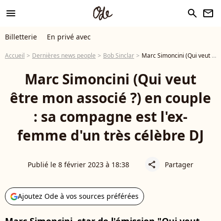
menu
search
newsletter
Billetterie
En privé avec
Accueil
Dernières news people
Bob Sinclar
Marc Simoncini (Qui veut être mon associé ?) en couple : sa compagne est l'ex-femme d'un très célèbre DJ
Marc Simoncini (Qui veut
être mon associé ?) en couple
: sa compagne est l'ex-
femme d'un très célèbre DJ
Publié le 8 février 2023 à 18:38
Partager
share
Ajoutez Ode à vos sources préférées