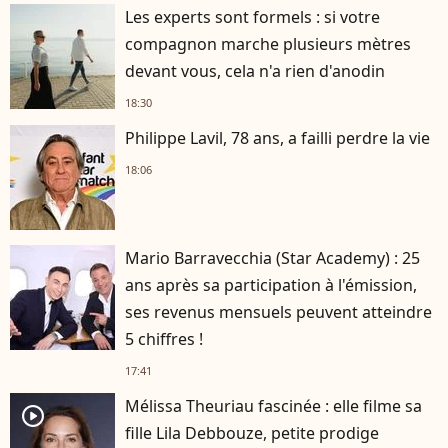
Les experts sont formels : si votre
compagnon marche plusieurs mètres
devant vous, cela n'a rien d'anodin
18:30
Philippe Lavil, 78 ans, a failli perdre la vie
18:06
Mario Barravecchia (Star Academy) : 25
ans après sa participation à l'émission,
ses revenus mensuels peuvent atteindre
5 chiffres !
17:41
Mélissa Theuriau fascinée : elle filme sa
player2
fille Lila Debbouze, petite prodige