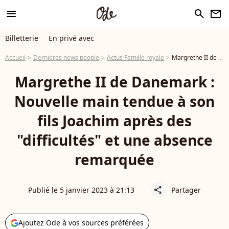
menu
search
newsletter
Billetterie
En privé avec
Accueil
Dernières news people
Actus Famille royale
Margrethe II de Danemark : Nouvelle main tendue à son fils Joachim après des "difficultés" et une absence remarquée
Margrethe II de Danemark :
Nouvelle main tendue à son
fils Joachim après des
"difficultés" et une absence
remarquée
Publié le 5 janvier 2023 à 21:13
Partager
share
Ajoutez Ode à vos sources préférées