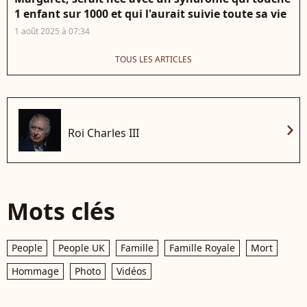
1 enfant sur 1000 et qui l'aurait suivie toute sa vie
1 août 2025 à 07:34
TOUS LES ARTICLES
chevron_right
Roi Charles III
Mots clés
People
People UK
Famille
Famille Royale
Mort
Hommage
Photo
Vidéos