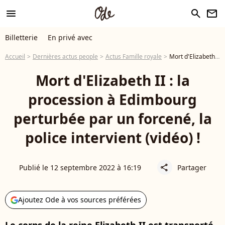
menu
search
newsletter
Billetterie
En privé avec
Accueil
Dernières actus people
Actus Famille royale
Mort d'Elizabeth II : la procession à Edimbourg perturbée par un forcené, la police intervient (vidéo) !
Mort d'Elizabeth II : la
procession à Edimbourg
perturbée par un forcené, la
police intervient (vidéo) !
Publié le 12 septembre 2022 à 16:19
Partager
share
Ajoutez Ode à vos sources préférées