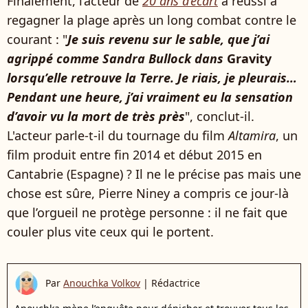
Finalement, l’acteur de
20 ans d’écart
a réussi à
regagner la plage après un long combat contre le
courant : "
Je suis revenu sur le sable, que j’ai
agrippé comme Sandra Bullock dans
Gravity
lorsqu’elle retrouve la Terre. Je riais, je pleurais…
Pendant une heure, j’ai vraiment eu la sensation
d’avoir vu la mort de très près
", conclut-il.
L'acteur parle-t-il du tournage du film
Altamira
, un
film produit entre fin 2014 et début 2015 en
Cantabrie (Espagne) ? Il ne le précise pas mais une
chose est sûre, Pierre Niney a compris ce jour‑là
que l’orgueil ne protège personne : il ne fait que
couler plus vite ceux qui le portent.
Par
Anouchka Volkov
|
Rédactrice