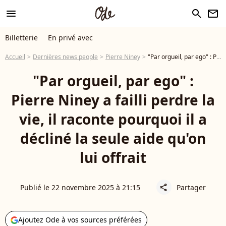
menu
search
newsletter
Billetterie
En privé avec
Accueil
Dernières news people
Pierre Niney
"Par orgueil, par ego" : Pierre Niney a failli perdre la vie, il raconte pourquoi il a décliné la seule aide qu'on lui offrait
"Par orgueil, par ego" :
Pierre Niney a failli perdre la
vie, il raconte pourquoi il a
décliné la seule aide qu'on
lui offrait
Publié le 22 novembre 2025 à 21:15
Partager
share
Ajoutez Ode à vos sources préférées