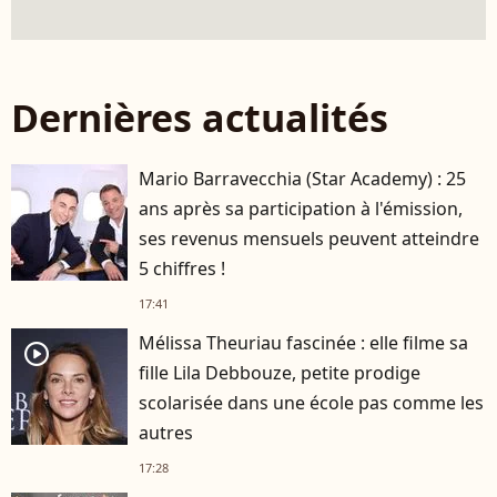
Dernières actualités
Mario Barravecchia (Star Academy) : 25
ans après sa participation à l'émission,
ses revenus mensuels peuvent atteindre
5 chiffres !
17:41
Mélissa Theuriau fascinée : elle filme sa
player2
fille Lila Debbouze, petite prodige
scolarisée dans une école pas comme les
autres
17:28