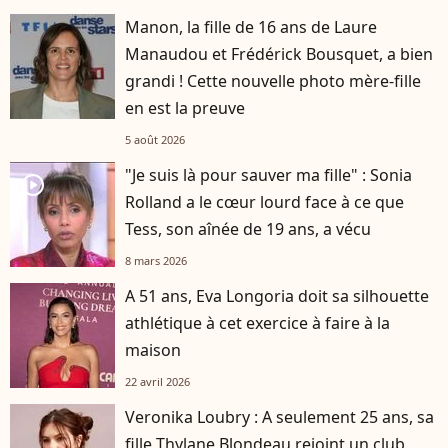
Manon, la fille de 16 ans de Laure
Manaudou et Frédérick Bousquet, a bien
grandi ! Cette nouvelle photo mère-fille
en est la preuve
5 août 2026
"Je suis là pour sauver ma fille" : Sonia
player2
Rolland a le cœur lourd face à ce que
Tess, son aînée de 19 ans, a vécu
8 mars 2026
A 51 ans, Eva Longoria doit sa silhouette
athlétique à cet exercice à faire à la
maison
22 avril 2026
Veronika Loubry : A seulement 25 ans, sa
fille Thylane Blondeau rejoint un club