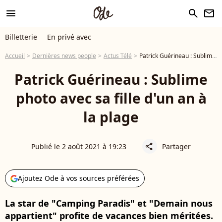
menu
search
newsletter
Billetterie
En privé avec
Accueil
Dernières news people
Actus Télé
Patrick Guérineau : Sublime photo avec sa fille d'un an à la plage
Patrick Guérineau : Sublime
photo avec sa fille d'un an à
la plage
Publié le 2 août 2021 à 19:23
Partager
share
Ajoutez Ode à vos sources préférées
La star de "Camping Paradis" et "Demain nous
appartient" profite de vacances bien méritées.