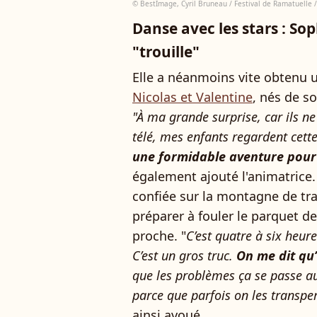
© BestImage, Cyril Bruneau / Festival de Ramatuelle 
Danse avec les stars : So
"trouille"
Elle a néanmoins vite obtenu 
Nicolas et Valentine
, nés de s
"À ma grande surprise, car ils 
télé, mes enfants regardent cett
une formidable aventure pou
également ajouté l'animatrice. 
confiée sur la montagne de tra
préparer à fouler le parquet d
proche. "
C’est quatre à six heure
C’est un gros truc.
On me dit qu’
que les problèmes ça se passe au
parce que parfois on les transper
ainsi avoué.