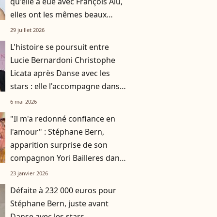
qu'elle a eue avec François Alu,
elles ont les mêmes beaux
cheveux châtains
29 juillet 2026
L'histoire se poursuit entre
Lucie Bernardoni Christophe
Licata après Danse avec les
stars : elle l'accompagne dans
une nouvelle aventure
6 mai 2026
"Il m'a redonné confiance en
l'amour" : Stéphane Bern,
apparition surprise de son
compagnon Yori Bailleres dans
Danse avec les stars
23 janvier 2026
Défaite à 232 000 euros pour
Stéphane Bern, juste avant
Danse avec les stars