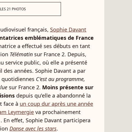
 LES 21 PHOTOS
udiovisuel français,
Sophie Davant
entatrices emblématiques de France
matrice a effectué ses débuts en tant
sion
Télématin
sur France 2. Depuis,
au service public, où elle a présenté
l des années. Sophie Davant a par
s quotidiennes
C'est au programme,
clue
sur France 2.
Moins présente sur
isions
depuis qu'elle a abandonné la
t face à
un coup dur après une année
iam Leymergie
va prochainement
. En effet, Sophie Davant participera
sion
Danse avec les stars
.