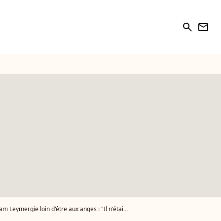
search
newsletter
mergie loin d'être aux anges : "Il n'était pas..."