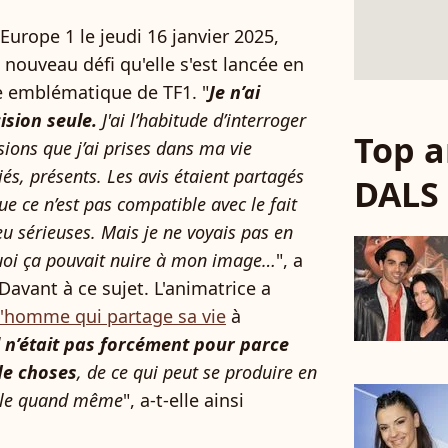
Europe 1 le jeudi 16 janvier 2025,
e nouveau défi qu'elle s'est lancée en
e emblématique de TF1. "
Je n’ai
ision seule.
J'ai l’habitude d’interroger
Top a
ions que j’ai prises dans ma vie
ciés, présents. Les avis étaient partagés
DALS
e ce n’est pas compatible avec le fait
u sérieuses. Mais je ne voyais pas en
quoi ça pouvait nuire à mon image…
", a
avant à ce sujet. L'animatrice a
l'homme qui partage sa vie
à
l n’était pas forcément pour parce
 de choses
, de ce qui peut se produire en
cile quand même
", a-t-elle ainsi