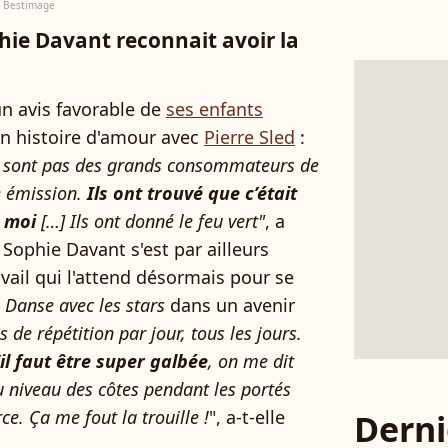
/ Bestimage
phie Davant reconnait avoir la
un avis favorable de
ses enfants
on histoire d'amour avec
Pierre Sled
:
ne sont pas des grands consommateurs de
e émission.
Ils ont trouvé que c’était
r moi
[…] Ils ont donné le feu vert"
, a
Sophie Davant s'est par ailleurs
vail qui l'attend désormais pour se
e
Danse avec les stars
dans un avenir
s de répétition par jour, tous les jours.
il faut être super galbée
, on me dit
 niveau des côtes pendant les portés
ce. Ça me fout la trouille !
", a-t-elle
Derni