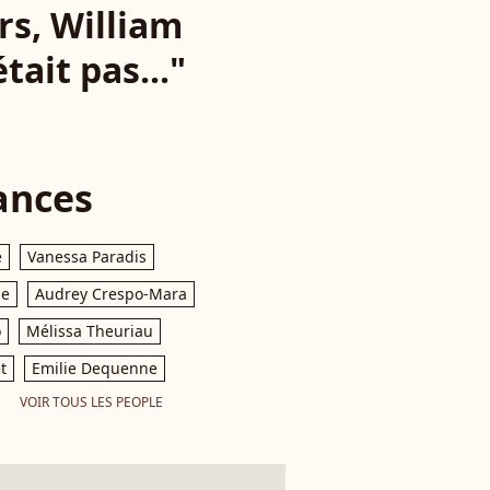
rs, William
tait pas..."
ances
e
Vanessa Paradis
le
Audrey Crespo-Mara
o
Mélissa Theuriau
t
Emilie Dequenne
VOIR TOUS LES PEOPLE