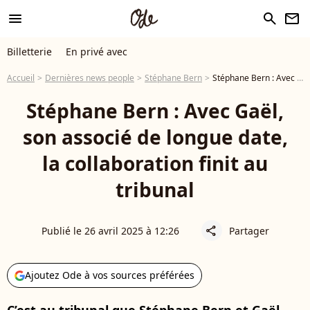
menu
search
newsletter
Billetterie
En privé avec
Accueil
Dernières news people
Stéphane Bern
Stéphane Bern : Avec Gaël, son associé de longue date, la collaboration finit au tribunal
Stéphane Bern : Avec Gaël,
son associé de longue date,
la collaboration finit au
tribunal
Publié le 26 avril 2025 à 12:26
Partager
share
Ajoutez Ode à vos sources préférées