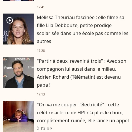
17:41
Mélissa Theuriau fascinée : elle filme sa
player2
fille Lila Debbouze, petite prodige
scolarisée dans une école pas comme les
autres
17:28
"Partir à deux, revenir à trois" : Avec son
compagnon lui aussi dans le milieu,
Adrien Rohard (Télématin) est devenu
papa !
17:13
"On va me couper l'électricité" : cette
célèbre actrice de HPI n'a plus le choix,
complètement ruinée, elle lance un appel
à l'aide