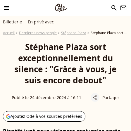
menu
search
newsletter
Billetterie
En privé avec
Accueil
Dernières news people
Stéphane Plaza
Stéphane Plaza sort exceptionnellement du silence : "Grâce à vous, je suis encore debout"
Stéphane Plaza sort
exceptionnellement du
silence : "Grâce à vous, je
suis encore debout"
Publié le 24 décembre 2024 à 16:11
Partager
share
Ajoutez Ode à vos sources préférées