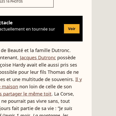
 LES 16 PHOTOS
ctacle
 actuellement en tournée sur
Voir
le de Beauté et la famille Dutronc.
intenant,
Jacques Dutronc
possède
oise Hardy avait elle aussi pris ses
possible pour leur fils Thomas de ne
les et une multitude de souvenirs.
Il y
ne maison
non loin de celle de son
as partager le même toit
. La Corse,
s ne pourrait pas vivre sans, tout
rs fait partie de sa vie : “J
e suis
 j'avais 1 mois.
La montagne, les