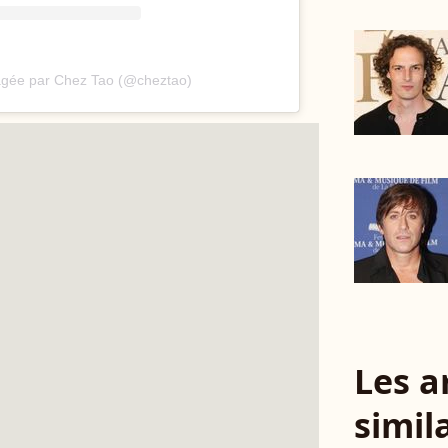
tagée par Chez Tao (@cheztao)
Les a
simil