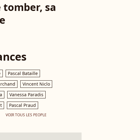
 tomber, sa
ée
ances
e
Pascal Bataille
archand
Vincent Niclo
a
Vanessa Paradis
t
Pascal Praud
VOIR TOUS LES PEOPLE